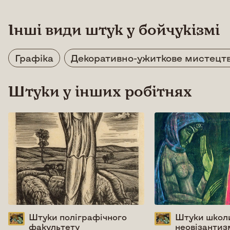
Інші види штук у бойчукізмі
Графіка
Декоративно-ужиткове мистецт
Штуки у інших робітнях
Штуки поліграфічного
Штуки школ
факультету
неовізантиз