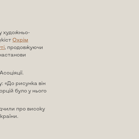
у художньо-
укіст
Охрім
ті
, продовжуючи
 настанови
соціяції.
: «До рисунка він
орцій було у нього
ідчили про високу
країни.