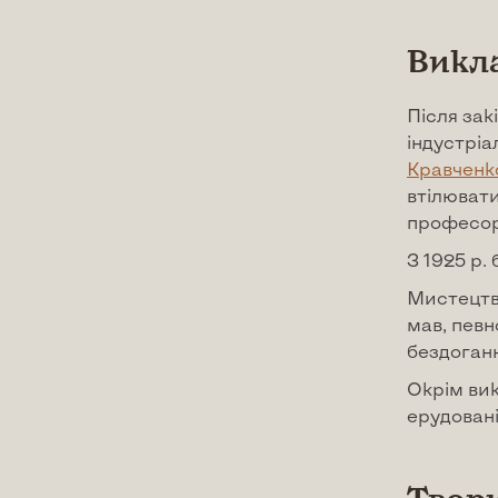
Викл
Після зак
індустріа
Кравченк
втілювати
професо
З 1925 р.
Мистецтво
мав, певн
бездоган
Окрім вик
ерудовані