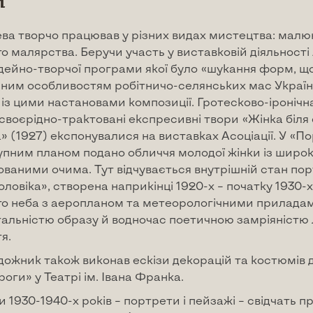
и
ва творчо працював у різних видах мистецтва: малюнк
о малярства. Беручи участь у виставковій діяльност
дейно-творчої програми якої було «шукання форм, що
ьним особливостям робітничо-селянських мас Україн
 із цими настановами композиції. Гротесково-іроніч
 своєрідно-трактовані експресивні твори «Жінка біля
» (1927) експонувалися на виставках Асоціації. У «П
рупним планом подано обличчя молодої жінки із шир
ованими очима. Тут відчувається внутрішній стан пор
оловіка», створена наприкінці 1920-х – початку 1930-
го неба з аеропланом та метеорологічними приладам
альністю образу й водночас поетичною замріяністю
я.
удожник також виконав ескізи декорацій та костюмів д
роги» у Театрі ім. Івана Франка.
и 1930-1940-х років – портрети і пейзажі – свідчать п