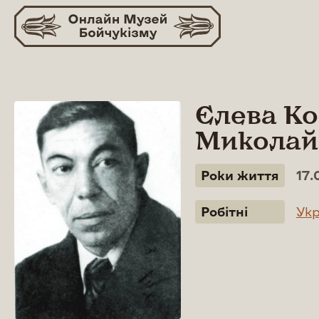
Skip
to
content
Єлева Ко
Миколай
Роки життя
17.
Робітні
Укр