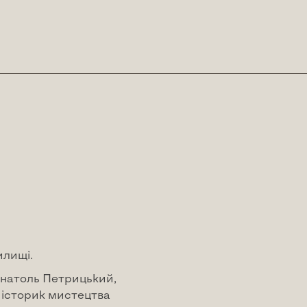
илищі.
Анатоль Петрицький,
 історик мистецтва