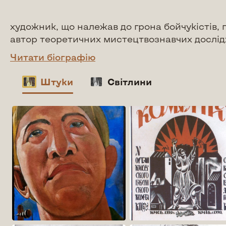
художник, що належав до грона бойчукістів, 
автор теоретичних мистецтвознавчих дослід
Читати біографію
Штуки
Світлини