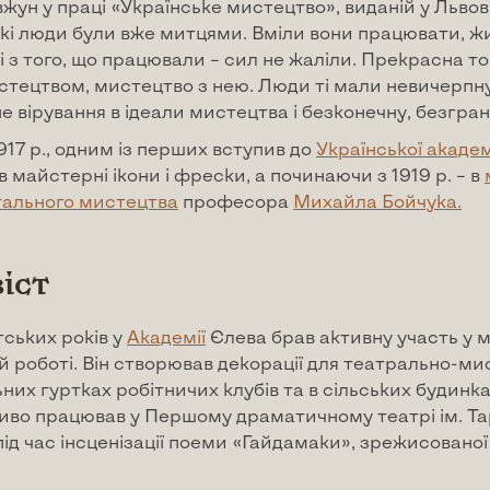
жун у праці «Українське мистецтво», виданій у Львові
кі люди були вже митцями. Вміли вони працювати, ж
і з того, що працювали – сил не жаліли. Прекрасна т
стецтвом, мистецтво з нею. Люди ті мали невичерпну
 вірування в ідеали мистецтва і безконечну, безгра
1917 р., одним із перших вступив до
Української акаде
в майстерні ікони і фрески, а починаючи з 1919 р. – в
ального мистецтва
професора
Михайла Бойчука.
іст
тських років у
Академії
Єлева брав активну участь у 
ій роботі. Він створював декорації для театрально-ми
них гуртках робітничих клубів та в сільських будинка
иво працював у Першому драматичному театрі ім. Т
ід час інсценізації поеми «Гайдамаки», зрежисовано