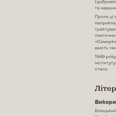
(добровіл
та надан
Проте ці
наприклад
трактуван
поетичним
«Самаркан
дають «мо
1949 рок
інституту
стало.
Літе
Викори
Білецький