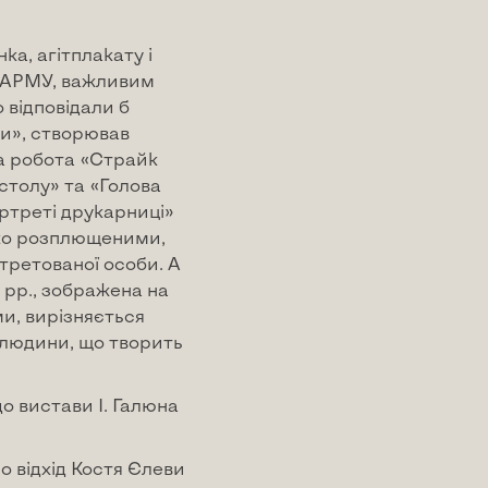
а, агітплакату і
і АРМУ, важливим
 відповідали б
и», створював
на робота «Страйк
 столу» та «Голова
ортреті друкарниці»
око розплющеними,
третованої особи. А
х рр., зображена на
и, вирізняється
 людини, що творить
о вистави І. Галюна
ро відхід Костя Єлеви