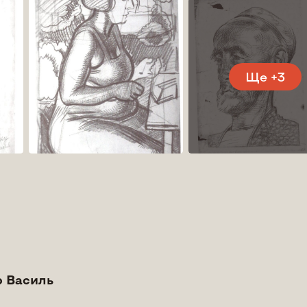
Ще +3
 Василь