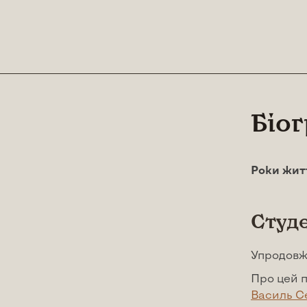
Біо
Роки жит
Студ
Упродовж 
Про цей п
Василь С