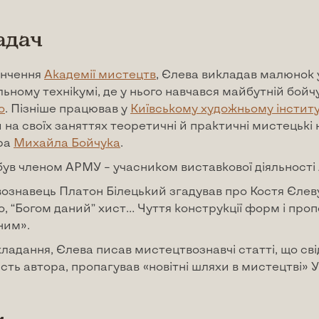
адач
інчення
Академії мистецтв
, Єлева викладав малюнок 
льному технікумі, де у нього навчався майбутній бойч
о
. Пізніше працював у
Київському художньому інститу
 на своїх заняттях теоретичні й практичні мистецькі
ра
Михайла Бойчука
.
 був членом АРМУ – учасником виставкової діяльності А
знавець Платон Білецький згадував про Костя Єлеву
о, “Богом даний” хист… Чуття конструкції форм і проп
ним».
ладання, Єлева писав мистецтвознавчі статті, що св
сть автора, пропагував «новітні шляхи в мистецтві» У