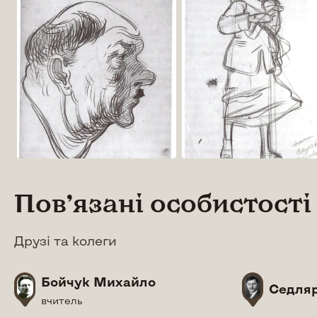
Повʼязані особистості
Друзі та колеги
Бойчук Михайло
Седляр
вчитель