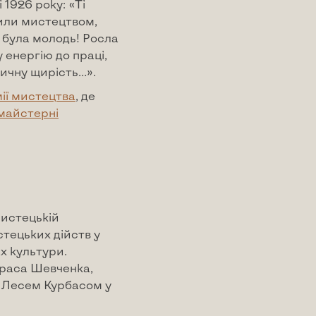
 1926 року: «Ті
или мистецтвом,
о була молодь! Росла
 енергію до праці,
ничну щирість…».
мії мистецтва
, де
майстерні
мистецькій
стецьких дійств у
х культури.
араса Шевченка,
ї Лесем Курбасом у