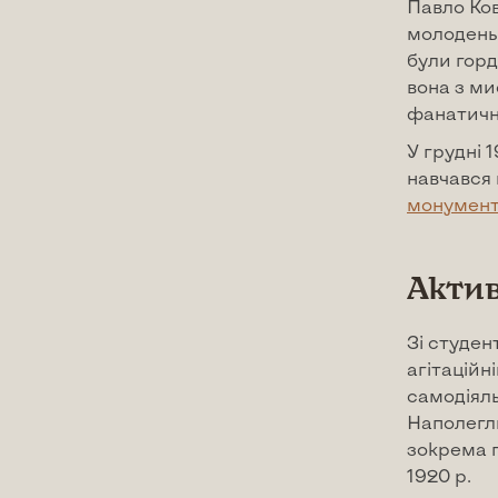
Павло Ков
молодень
були горд
вона з ми
фанатичне
У грудні 
навчався 
монумент
Актив
Зі студен
агітаційн
самодіяль
Наполегл
зокрема п
1920 р.