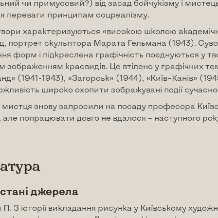
ьний чи примусовий?) від засад бойчукізму і мисте
ня переваги принципам соцреалізму.
 твори характеризуються «високою школою академіч
, портрет скульптора Марата Гельмана (1943). Суво
ня форм і підкреслена графічність поєднуються у тв
 зображенням краєвидів. Це втілено у графічних те
д» (1941-1943), «Загорськ» (1944), «Київ–Канів» (194
жливість широко охопити зображувані події сучаснос
у мистця знову запросили на посаду професора Київ
, але попрацювати довго не вдалося – наступного рок
ратура
стані джерела
 П. З історії викладання рисунка у Київському художн