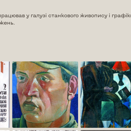
працював у галузі станкового живопису і графі
жень.