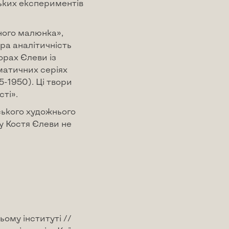
цьких експериментів
ного малюнка»,
ра аналітичність
орах Єлеви із
матичних серіях
5-1950). Ці твори
ті».
ського художнього
у Костя Єлеви не
ьому інституті //