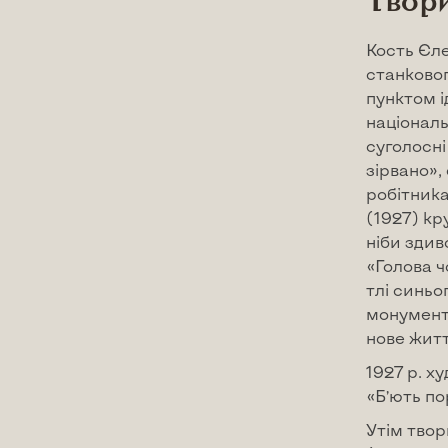
Твор
Кость Єле
станковог
пунктом і
націонал
суголосні
зірвано»,
робітника
(1927) к
ніби здив
«Голова ч
тлі синьо
монумент
нове житт
1927 р. х
«Б’ють по
Утім твор