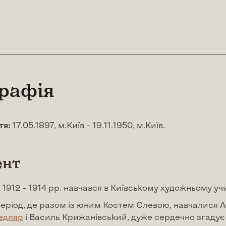
графія
тя:
17.05.1897, м.Київ – 19.11.1950, м.Київ.
ент
1912 – 1914 рр. навчався в Київському художньому уч
еріод, де разом із юним Костем Єлевою, навчалися 
едляр
і Василь Крижанівський, дуже сердечно згадує