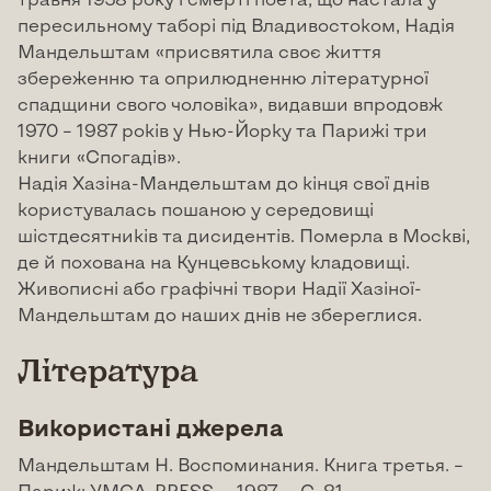
пересильному таборі під Владивостоком, Надія
Мандельштам «присвятила своє життя
збереженню та оприлюдненню літературної
спадщини свого чоловіка», видавши впродовж
1970 – 1987 років у Нью-Йорку та Парижі три
книги «Спогадів».
Надія Хазіна-Мандельштам до кінця свої днів
користувалась пошаною у середовищі
шістдесятників та дисидентів. Померла в Москві,
де й похована на Кунцевському кладовищі.
Живописні або графічні твори Надії Хазіної-
Мандельштам до наших днів не збереглися.
Література
Використані джерела
Мандельштам Н. Воспоминания. Книга третья. –
Париж: УМСА-PRESS. – 1987. – С. 81.