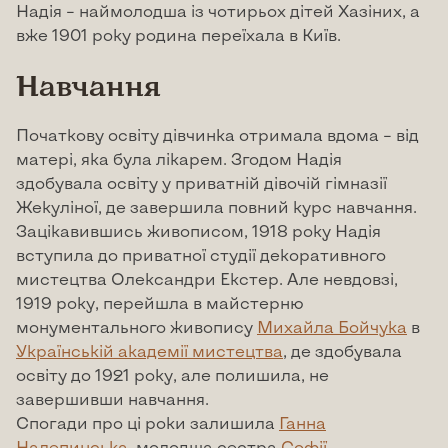
Надія – наймолодша із чотирьох дітей Хазіних, а
вже 1901 року родина переїхала в Київ.
Навчання
Початкову освіту дівчинка отримала вдома – від
матері, яка була лікарем. Згодом Надія
здобувала освіту у приватній дівочій гімназії
Жекуліної, де завершила повний курс навчання.
Зацікавившись живописом, 1918 року Надія
вступила до приватної студії декоративного
мистецтва Олександри Екстер. Але невдовзі,
1919 року, перейшла в майстерню
монументального живопису
Михайла Бойчука
в
Українській академії мистецтва
, де здобувала
освіту до 1921 року, але полишила, не
завершивши навчання.
Спогади про ці роки залишила
Ганна
Налепинська
, молодша сестра
Софії