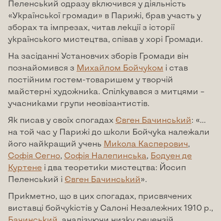
Пеленський одразу включився у діяльність
«Української громади» в Парижі, брав участь у
зборах та імпрезах, читав лекції з історії
українського мистецтва, співав у хорі Громади.
На засіданні Установчих зборів Громади він
познайомився з
Михайлом Бойчуком
і став
постійним гостем-товаришем у творчій
майстерні художника. Спілкувався з митцями –
учасниками групи неовізантистів.
Як писав у своїх спогадах
Євген Бачинський
: «…
на той час у Парижі до школи Бойчука належали
його найкращий учень
Микола Касперович
,
Софія Сегно
,
Софія Налепинська
,
Бодуен де
Куртене
і два теоретики мистецтва: Йосип
Пеленський і
Євген Бачинський
».
Прикметно, що в цих спогадах, присвячених
виставці бойчукістів у Салоні Незалежних 1910 р.,
Бачинський
, аналізуючи низку рецензій,