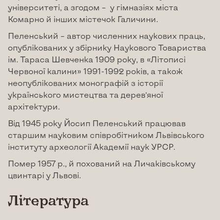
університеті, а згодом – у гімназіях міста
Комарно й інших містечок Галичини.
Пеленський – автор численних наукових праць,
опублікованих у збірнику Наукового Товариства
ім. Тараса Шевченка 1909 року, в «Літописі
Червоної калини» 1991-1992 років, а також
неопублікованих монографій з історії
українського мистецтва та дерев’яної
архітектури.
Від 1945 року Йосип Пеленський працював
старшим науковим співробітником Львівського
інституту археології Академії наук УРСР.
Помер 1957 р., й похований на Личаківському
цвинтарі у Львові.
Література