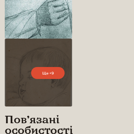
Ще +9
Повʼязані
особистості