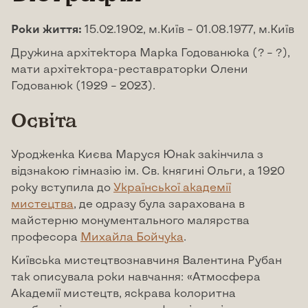
Роки життя:
15.02.1902, м.Київ – 01.08.1977, м.Київ
Дружина архітектора Марка Годованюка (? – ?),
мати архітектора-реставраторки Олени
Годованюк (1929 – 2023).
Освіта
Уродженка Києва Маруся Юнак закінчила з
відзнакою гімназію ім. Св. княгині Ольги, а 1920
року вступила до
Української академії
мистецтва
, де одразу була зарахована в
майстерню монументального малярства
професора
Михайла Бойчука
.
Київська мистецтвознавчиня Валентина Рубан
так описувала роки навчання: «Атмосфера
Академії мистецтв, яскрава колоритна