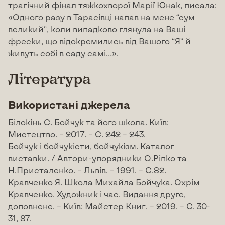
трагічний фінал тяжкохворої Марії Юнак, писала:
«Одного разу в Тарасівці напав на мене “сум
великий”, коли випадково глянула на Ваші
фрески, що відокремились від Вашого “Я” й
живуть собі в саду самі…».
Література
Використані джерела
Білокінь С. Бойчук та його школа. Київ:
Мистецтво. – 2017. – С. 242 – 243.
Бойчук і бойчукісти, бойчукізм. Каталог
виставки. / Автори-упорядники О.Ріпко та
Н.Присталенко. – Львів. – 1991. – С.82.
Кравченко Я. Школа Михайла Бойчука. Охрім
Кравченко. Художник і час. Видання друге,
доповнене. – Київ: Майстер Книг. – 2019. – С. 30-
31, 87.