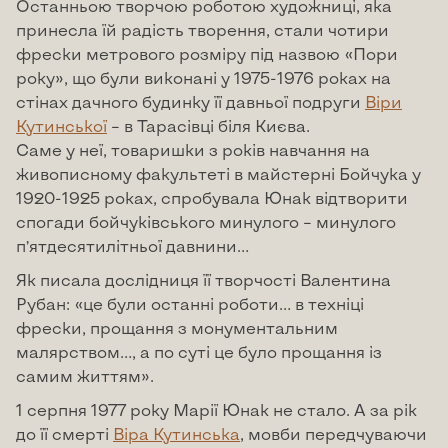
Останньою творчою роботою художниці, яка
принесла їй радість творення, стали чотири
фрески метрового розміру під назвою «Пори
року», що були виконані у 1975-1976 роках на
стінах дачного будинку її давньої подруги
Віри
Кутинської
– в Тарасівці біля Києва.
Саме у неї, товаришки з років навчання на
живописному факультеті в майстерні Бойчука у
1920-1925 роках, спробувала Юнак відтворити
спогади бойчуківського минулого – минулого
п’ятдесятилітньої давнини…
Як писала дослідниця її творчості Валентина
Рубан: «це були останні роботи… в техніці
фрески, прощання з монументальним
малярством…, а по суті це було прощання із
самим життям».
1 серпня 1977 року Марії Юнак не стало. А за рік
до її смерті
Віра Кутинська
, мовби передчуваючи