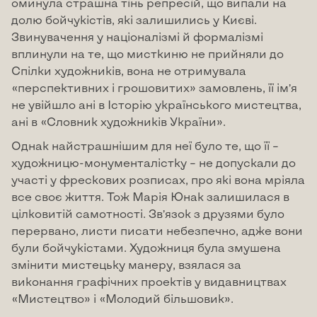
оминула страшна тінь репресій, що випали на
долю бойчукістів, які залишились у Києві.
Звинувачення у націоналізмі й формалізмі
вплинули на те, що мисткиню не прийняли до
Спілки художників, вона не отримувала
«перспективних і грошовитих» замовлень, її ім’я
не увійшло ані в Історію українського мистецтва,
ані в «Словник художників України».
Однак найстрашнішим для неї було те, що її –
художницю-монументалістку – не допускали до
участі у фрескових розписах, про які вона мріяла
все своє життя. Тож Марія Юнак залишилася в
цілковитій самотності. Зв’язок з друзями було
перервано, листи писати небезпечно, адже вони
були бойчукістами. Художниця була змушена
змінити мистецьку манеру, взялася за
виконання графічних проектів у видавництвах
«Мистецтво» і «Молодий більшовик».