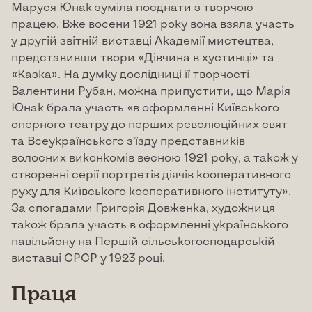
Маруся Юнак зуміла поєднати з творчою
працею. Вже восени 1921 року вона взяла участь
у другій звітній виставці Академії мистецтва,
представивши твори «Дівчина в хустинці» та
«Казка». На думку дослідниці її творчості
Валентини Рубан, можна припустити, що Марія
Юнак брала участь «в оформленні Київського
оперного театру до перших революційних свят
та Всеукраїнського з’їзду представників
волосних виконкомів весною 1921 року, а також у
створенні серії портретів діячів кооперативного
руху для Київського кооперативного інституту».
За спогадами Григорія Довженка, художниця
також брала участь в оформленні українського
павільйону на Першій сільськогосподарській
виставці СРСР у 1923 році.
Праця