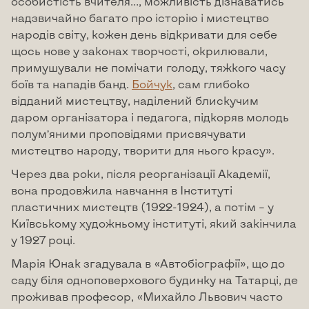
особистість вчителя…, можливість дізнаватись
надзвичайно багато про історію і мистецтво
народів світу, кожен день відкривати для себе
щось нове у законах творчості, окрилювали,
примушували не помічати голоду, тяжкого часу
боїв та нападів банд.
Бойчук
, сам глибоко
відданий мистецтву, наділений блискучим
даром організатора і педагога, підкоряв молодь
полум’яними проповідями присвячувати
мистецтво народу, творити для нього красу».
Через два роки, після реорганізації Академії,
вона продовжила навчання в Інституті
пластичних мистецтв (1922-1924), а потім – у
Київському художньому інституті, який закінчила
у 1927 році.
Марія Юнак згадувала в «Автобіографії», що до
саду біля одноповерхового будинку на Татарці, де
проживав професор, «Михайло Львович часто