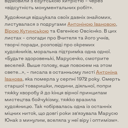
відмовили з єзуїтською хитрістю – через
«відсутність монументальних робіт».
Художниця відшукала своїх давніх знайомих,
листувалася з подругами
Антоніною Івановою
,
Вірою Кутинською
та Євгенією Овсієнко. В цих
листах – спогади про Вчителя та його учнів,
творчі поради, розповіді про окремих
художників, моральна підтримка одна одної.
«Будьте здоровенькі, Марусечко, смотрите
веселей. Выше голову, еще повоюем на этом
свете…», – писала в останньому листі
Антоніна
Іванова
, яка померла у серпні 1972 року. Смерть
старшої товаришки, людини, діяльної, попри
тяжку хворобу й до кінця вірної принципам
мистецтва бойчукізму, тяжко вразила
художницю. Так «обірвалась одна із останніх
міцних ниток, що довгі роки зв’язувала Марусю
Юнак з минулим, вселяла у неї віру і оптимізм».