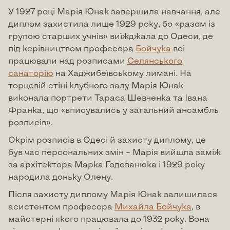
У 1927 році Марія Юнак завершила навчання, але
диплом захистила лише 1929 року, бо «разом із
групою старших учнів» виїжджала до Одеси, де
під керівництвом професора
Бойчука
всі
працювали над розписами
Селянського
санаторію
на Хаджибеївському лимані. На
торцевій стіні клубного залу Марія Юнак
виконала портрети Тараса Шевченка та Івана
Франка, що «вписувались у загальний ансамбль
розписів».
Окрім розписів в Одесі й захисту диплому, це
був час персональних змін – Марія вийшла заміж
за архітектора Марка Годованюка і 1929 року
народила доньку Олену.
Після захисту диплому Марія Юнак залишилася
асистентом професора
Михайла Бойчука
, в
майстерні якого працювала до 1932 року. Вона