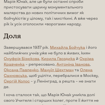
Марія Юнак, але це були останні спроби
пристосувати царину монументального
малярства до нових політичних вимог як
бойчукістів у цілому, так і мисткині. А вже через
рік їх усіх оголосили «ворогами народу.
Доля
Завершувався 1937 рік.
Михайла Бойчука
і його
найближчих учнів уже не було в живих, киян
Онуфрія Бізюкова
,
Кирила Гвоздика
й
Охріма
Кравченка
– репресовано,
Антоніна Іванова
,
Оксана Павленко
,
Мануїл Шехтман
та
Олена
Сахновська
, щоб уціліти, перебралися в Москву,
Сергій Колос
– у Ленінград, а решта – не знати
де.
І хоча сталося так, що Марія Юнак уникла долі
свого Учителя і старших колег, проте її життя не