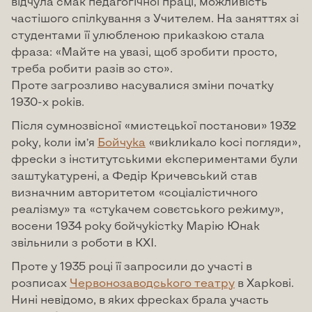
відчула смак педагогічної праці, можливість
частішого спілкування з Учителем. На заняттях зі
студентами її улюбленою приказкою стала
фраза: «Майте на увазі, щоб зробити просто,
треба робити разів зо сто».
Проте загрозливо насувалися зміни початку
1930-х років.
Після сумнозвісної «мистецької постанови» 1932
року, коли ім’я
Бойчука
«викликало косі погляди»,
фрески з інститутськими експериментами були
заштукатурені, а Федір Кричевський став
визначним авторитетом «соціалістичного
реалізму» та «стукачем совєтського режиму»,
восени 1934 року бойчукістку Марію Юнак
звільнили з роботи в КХІ.
Проте у 1935 році її запросили до участі в
розписах
Червонозаводського театру
в Харкові.
Нині невідомо, в яких фресках брала участь