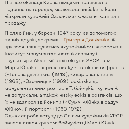
Під час окупації Києва німцями працювала
поденно на городах, малювала вивіски, а коли
відкрили художній Салон, малювала етюди для
продажу.
Після війни, у березні 1947 року, за допомогою
давніх друзів, зокрема –
Григорія Довженка
, їй
вдалося влаштуватися «художником-автором» в
Інститут монументального живопису і
скульптури Академії архітектури УРСР. Там
Марія Юнак створила низку «станкових» фресок
(«Голова дівчинки» (1948), «Зварювальниця»
(1968), «Заочниця» (1969), оскільки до
монументальних розписів її, бойчукістку, все ж
не допускали, а також низку ескізів розписів, що
їх не вдалося здійснити («Сум», «Жінка в саду»,
«Жіночий портрет» (1968-1972).
Однак спроба вступу до Спілки художників УРСР
завершилася крахом: бойчукістці Марії Юнак