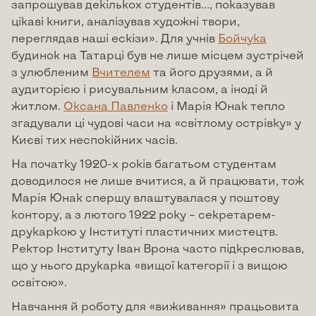
запрошував декількох студентів…, показував
цікаві книги, аналізував художні твори,
переглядав наші ескізи». Для учнів
Бойчука
будинок на Татарці був не лише місцем зустрічей
з улюбленим
Вчителем
та його друзями, а й
аудиторією і рисувальним класом, а іноді й
житлом.
Оксана Павленко
і Марія Юнак тепло
згадували ці чудові часи на «світлому острівку» у
Києві тих неспокійних часів.
На початку 1920-х років багатьом студентам
доводилося не лише вчитися, а й працювати, тож
Марія Юнак спершу влаштувалася у поштову
контору, а з лютого 1922 року – секретарем-
друкаркою у Інституті пластичних мистецтв.
Ректор Інституту Іван Врона часто підкреслював,
що у нього друкарка «вищої категорії і з вищою
освітою».
Навчання й роботу для «виживання» працьовита