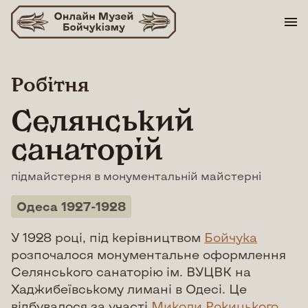
Skip
to
content
Робітня
Селянський
санаторій
підмайстерня в монументальній майстерні
Одеса 1927-1928
У 1928 році, під керівництвом
Бойчука
розпочалося монументальне оформлення
Селянського санаторію ім. ВУЦВК на
Хаджибеївському лимані в Одесі. Це
відбувалося за участі
Миколи Рокицького
,