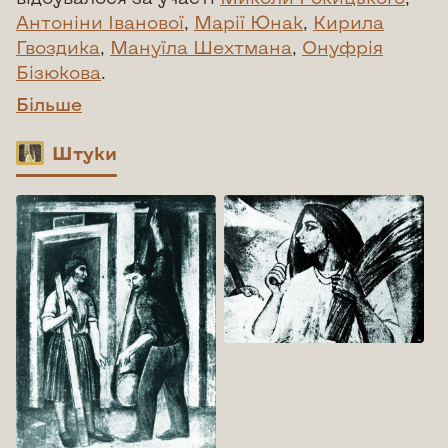
Антоніни Іванової
,
Марії Юнак
,
Кирила
Гвоздика
,
Мануїла Шехтмана
,
Онуфрія
Бізюкова
.
Більше
Штуки