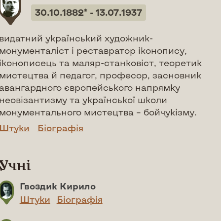
30.10.1882* - 13.07.1937
видатний український художник-
монументаліст і реставратор іконопису,
іконописець та маляр-станковіст, теоретик
мистецтва й педагог, професор, засновник
авангардного європейського напрямку
неовізантизму та української школи
монументального мистецтва – бойчукізму.
Штуки
Біографія
Учні
Гвоздик Кирило
Штуки
Біографія