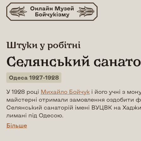
Skip
to
content
Штуки у робітні
Селянський санато
Одеса 1927-1928
У 1928 році
Михайло Бойчук
і його учні з мо
майстерні отримали замовлення оздобити 
Селянський санаторій імені ВУЦВК на Хадж
лимані під Одесою.
Більше