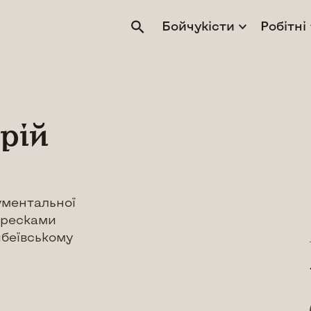
Бойчукісти
Робітні
рій
нументальної
фресками
ибеївському