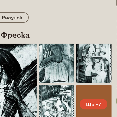
Рисунок
 Фреска
Ще +7