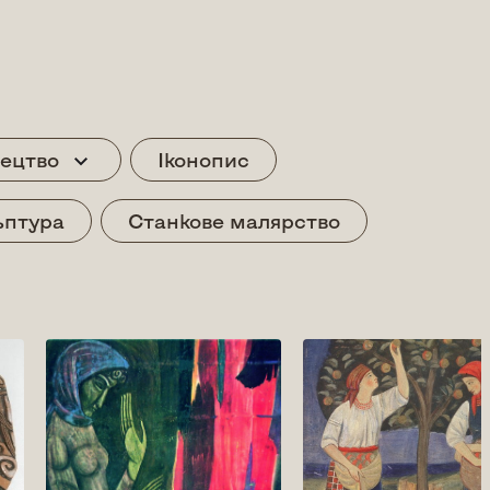
ецтво
Іконопис
ьптура
Станкове малярство