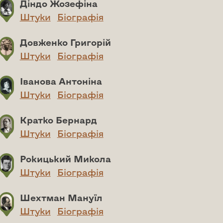
Діндо Жозефіна
Штуки
Біографія
Довженко Григорій
Штуки
Біографія
Іванова Антоніна
Штуки
Біографія
Кратко Бернард
Штуки
Біографія
Рокицький Микола
Штуки
Біографія
Шехтман Мануїл
Штуки
Біографія