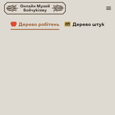
Skip
to
content
Дерево робітень
Дерево штук