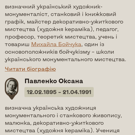
визначний український художник-
монументаліст, станковий і книжковий
графік, майстер
декоративно
-ужиткового
мистецтва (художня кераміка), педагог,
професор, теоретик мистецтва, учень і
товариш
Михайла Бойчука
, один із
основоположників
бойчукізму
–
школи
українського
монументального мистецтва.
Читати біографію
Павленко Оксана
12.02.1895 – 21.04.1991
визначна українська художниця
монументального і станкового живопису,
малюнка, декоративно-ужиткового
мистецтва (художня кераміка). Учениця