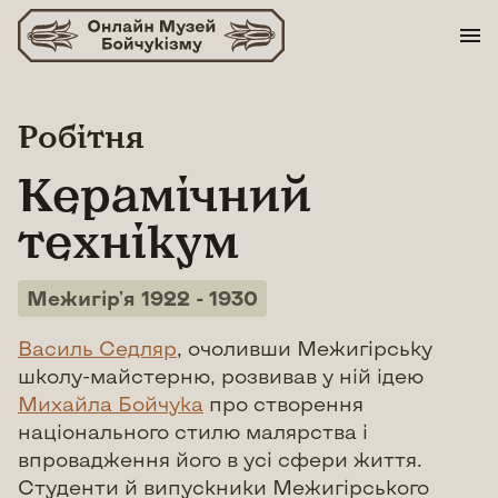
Skip
to
content
Робітня
Керамічний
технікум
Межигір'я 1922 - 1930
Василь Седляр
, очоливши Межигірську
школу-майстерню, розвивав у ній ідею
Михайла Бойчука
про створення
національного стилю малярства і
впровадження його в усі сфери життя.
Студенти й випускники Межигірського