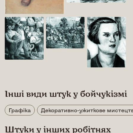
Інші види штук у бойчукізмі
Графіка
Декоративно-ужиткове мистецт
Штуки у інших робітнях