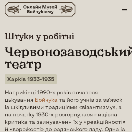
Skip
to
content
Штуки у робітні
Червонозаводськи
театр
Харків 1933-1935
Наприкінці 1920-х років почалося
цькування
Бойчука
та його учнів за зв’язок
із шкідливими традиціями «візантизму», а
на початку 1930-х розгорнулася нищівна
критика та звинуваченн їх у «реакційності»
й «ворожості» до радянського ладу. Одна із