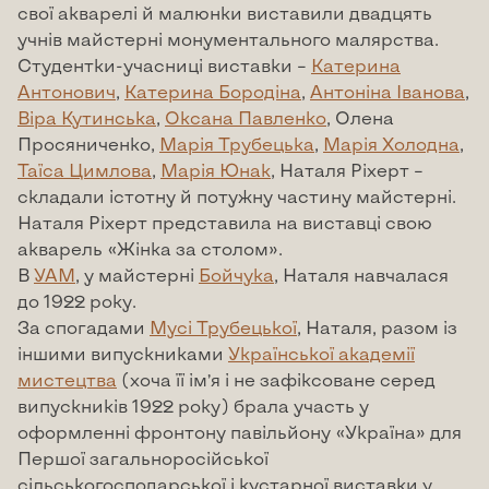
свої акварелі й малюнки виставили двадцять
учнів майстерні монументального малярства.
Студентки-учасниці виставки –
Катерина
Антонович
,
Катерина Бородіна
,
Антоніна Іванова
,
Віра Кутинська
,
Оксана Павленко
, Олена
Просяниченко,
Марія Трубецька
,
Марія Холодна
,
Таїса Цимлова
,
Марія Юнак
, Наталя Ріхерт –
складали істотну й потужну частину майстерні.
Наталя Ріхерт представила на виставці свою
акварель «Жінка за столом».
В
УАМ
, у майстерні
Бойчука
, Наталя навчалася
до 1922 року.
За спогадами
Мусі Трубецької
, Наталя, разом із
іншими випускниками
Української академії
мистецтва
(хоча її ім’я і не зафіксоване серед
випускників 1922 року) брала участь у
оформленні фронтону павільйону «Україна» для
Першої загальноросійської
сільськогосподарської і кустарної виставки у