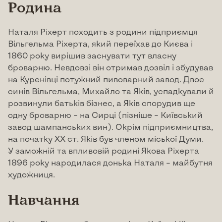
Родина
Наталя Ріхерт походить з родини підприємця
Вільгельма Ріхерта, який переїхав до Києва і
1860 року вирішив заснувати тут власну
броварню. Невдовзі він отримав дозвіл і збудував
на Куренівці потужний пивоварний завод. Двоє
синів Вільгельма, Михайло та Яків, успадкували й
розвинули батьків бізнес, а Яків спорудив ще
одну броварню – на Сирці (пізніше – Київський
завод шампанських вин). Окрім підприємництва,
на початку ХХ ст. Яків був членом міської Думи.
У заможній та впливовій родині Якова Ріхерта
1896 року народилася донька Наталя – майбутня
художниця.
Навчання