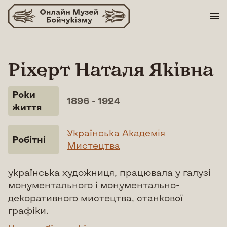
Skip
to
content
Ріхерт Наталя Яківна
Роки
1896 - 1924
життя
Українська Академія
Робітні
Мистецтва
українська художниця, працювала у галузі
монументального і монументально-
декоративного мистецтва, станкової
графіки.