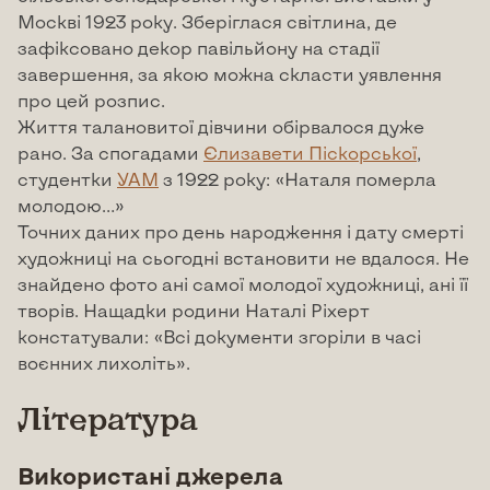
Москві 1923 року. Зберіглася світлина, де
зафіксовано декор павільйону на стадії
завершення, за якою можна скласти уявлення
про цей розпис.
Життя талановитої дівчини обірвалося дуже
рано. За спогадами
Єлизавети Піскорської
,
студентки
УАМ
з 1922 року: «Наталя померла
молодою…»
Точних даних про день народження і дату смерті
художниці на сьогодні встановити не вдалося. Не
знайдено фото ані самої молодої художниці, ані її
творів. Нащадки родини Наталі Ріхерт
констатували: «Всі документи згоріли в часі
воєнних лихоліть».
Література
Використані джерела