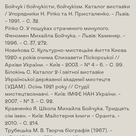
Бойчук і бойчукісти, бойчукізм. Каталог виставки
/ Упорядники Н. Ріпко та Н. Присталенко. – Львів.
– 1991. – С. 32.
Ріпко О. У пошуках страченого минулого.
Феномен Михайла Бойчука. – Львів: Каменяр. –
1996. – С. 37, 272.
Новикова С. Культурно-мистецьке життя Києва
1920-х років очима Єлизавети Піскорської //
Архіви України. – Київ – 2003. – № 4 – 6. – С. 99.
Білокінь С. Каталог 2-ї звітної виставки
Української державної академії мистецтв
(УДАМ). Осінь 1921 року // Студії
мистецтвознавчі. – Київ: ІМФЕ НАН України. –
2007. – № 3. – С. 92.
Кравченко Я. Школа Михайла Бойчука. Тридцять
сім імен. – Київ: Майстерня книги – Оранта. –
2010. – С. 214.
Трубецька М. В. Творча біографія (1967). –