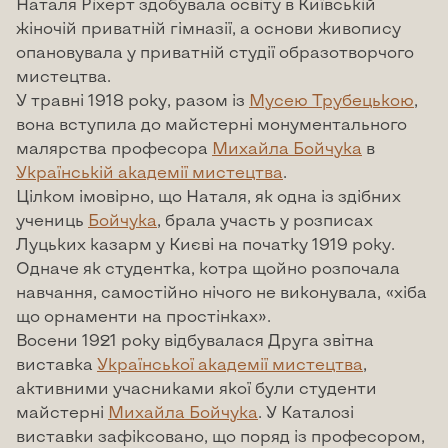
Наталя Ріхерт здобувала освіту в Київській
жіночій приватній гімназії, а основи живопису
опановувала у приватній студії образотворчого
мистецтва.
У травні 1918 року, разом із
Мусею Трубецькою
,
вона вступила до майстерні монументального
малярства професора
Михайла Бойчука
в
Українській академії мистецтва
.
Цілком імовірно, що Наталя, як одна із здібних
учениць
Бойчука
, брала участь у розписах
Луцьких казарм у Києві на початку 1919 року.
Одначе як студентка, котра щойно розпочала
навчання, самостійно нічого не виконувала, «хіба
що орнаменти на простінках».
Восени 1921 року відбувалася Друга звітна
виставка
Української академії мистецтва
,
активними учасниками якої були студенти
майстерні
Михайла Бойчука
. У Каталозі
виставки зафіксовано, що поряд із професором,