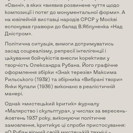
«Свині», в яких «виявив розвинене чуття щодо
композиції і потяг до монументальної форми». А
на ювілейній виставці народів СРСР у Москві
еспонував гравюри до балад В.Яблуненка «Над
Дністром».
Політична ситуація, вимоги дотримуватись
засад соцреалізму, репресії інтелігенції і
цькування бойчукістів внесли корективи у
творчість Олександра Рубана. Його графічне
оформлення збірки «Знак терезів» Максима
Рильського (1932) та збірника «Вибрані твори»
Янки Купали (1936) виконано в реалістичній
манері.
Однак «мистецький критик» журналу
«Малярство і скульптура», у числах за вересень-
жовтень 1937 року, виконуючи політичне
замовлення, критикує ці спроби пристосування:
«О.Рубан вірний своїй мистецькій техніці –