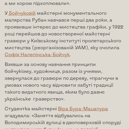
а ми хором підхоплювали».
У
Бойчуковій
майстерні монументального
малярства Рубан навчався перші два роки, а
проявивши інтерес до мистецтва графіки, у 1922
році перейшов до новоствореної майстерні
гравюри у Київському інституті пролетарського
мистецтва (реорганізованій УАМ), яку очолила
Софія Налепінська-Бойчук
.
Взявши за основу навчання принципи
бойчукізму, художниця, разом із учнями,
звернулася до гравюри по дереву, «прагнучи в
умовах нового часу відновити забуті традиції
такого видатного явища, яким було давнє
українське граверство».
Студентка майстерні
Віра Бура-Мацапура
згадувала: «Заняття відбувались на
Володимирській вулиці в двоповерховій споруді