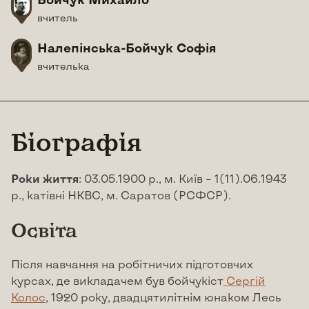
вчитель
Налепінська-Бойчук Софія
вчителька
Біографія
Роки життя
: 03.05.1900 р., м. Київ – 1(11).06.1943
р., катівні НКВС, м. Саратов (РСФСР).
Освіта
Після навчання на робітничих підготовчих
курсах, де викладачем був бойчукіст
Сергій
Колос
, 1920 року, двадцятилітнім юнаком Лесь