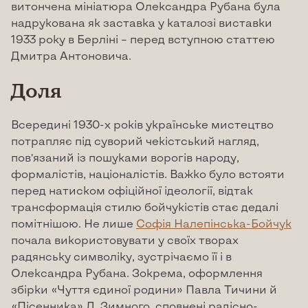
витончена мініатюра Олександра Рубана була
надрукована як заставка у каталозі виставки
1933 року в Берліні – перед вступною статтею
Дмитра Антоновича.
Доля
Всередині 1930-х років українське мистецтво
потрапляє під суворий чекістський нагляд,
пов’язаний із пошуками ворогів народу,
формалістів, націоналістів. Важко було встояти
перед натиском офіційної ідеології, відтак
трансформація стилю бойчукістів стає дедалі
помітнішою. Не лише
Софія Налепінська-Бойчук
почала використовувати у своїх творах
радянську символіку, зустрічаємо її і в
Олександра Рубана. Зокрема, оформлення
збірки «Чуття єдиної родини» Павла Тичини й
«Пісенника» Л. Зимного, сповнені радісно-