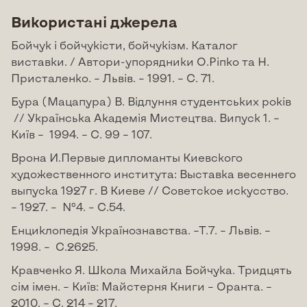
Використані джерела
Бойчук і бойчукісти, бойчукізм. Каталог
виставки. / Автори-упорядники О.Ріпко та Н.
Присталенко. – Львів. – 1991. – С. 71.
Бура (Мацапура) В. Відлуння студентських років
// Українська Академія Мистецтва. Випуск 1. –
Київ – 1994. – С. 99 – 107.
Врона И.Первые дипломанты Киевского
художественного института: Выставка весеннего
выпуска 1927 г. В Киеве // Советское искусство.
– 1927. – №4. – С.54.
Енциклопедія Українознавства. –Т.7. – Львів. –
1998. – С.2625.
Кравченко Я. Школа Михайла Бойчука. Тридцять
сім імен. – Київ: Майстерня Книги – Оранта. –
2010. – С. 214 – 217.