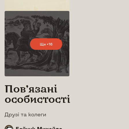
Ще +16
Повʼязані
особистості
Друзі та колеги
Бойчук Михайло