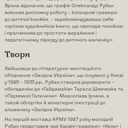
Врона відзначив, що графік Олександр Рубан
виконав дипломну роботу – кольорові гравюри
до дитячої книжки, – зарекомендувавши себе
«зрілим художником книги, що оволодів технікою
і прагненням до простоти вираження і
педагогічному підходу до дитячого малюнку».
Твори
Увійшовши до літературно-мистецького
об’єднання «Західна Україна», що існувало у Києві
у 1925 – 1933 рр., Рубан створив дереворити –
обкладинки до «Гайдамаків» Тараса Шевченка та
«Підземної Галичини» Мирослава Ірчана, а
також обгортки й мініатюрні ілюстрації до
альманаху «Західна Україна».
На першій виставці АРМУ 1927 року молодий
Рубан представив «дві барвні гравюри»: «Кози» і