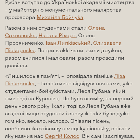
Рубан вступає до Української академії мистецтва
– у майстерню монументального малярства
професора
Михайла Бойчука
.
Разом з ним студентами стали
Олена
Сахновська
,
Наталя Ріхерт
, Олена
Просяниченко,
Іван Липківський
,
Єлизавета
Піскорська
. Попри важкі часи, жили дружно,
разом вчилися і малювали, разом проводили
дозвілля.
«Лишилось в пам’яті, – оповідала пізніше
Ліза
Піскорська
, – колективне відвідування нами, уже
студентами-бойчукістами, Леся Рубана, який
жив тоді на Куренівці. Це було взимку, на перший
день нового року. Їхали тоді до Леся Рубана вже
згадані вище студенти і знову ж таки було дуже
гомінко, весело, молодо. Співали пісень,
особливо жартівливу німецьку пісеньку, співати
яку навчив нас
Сергій Колос
. Він сам і заспівував,