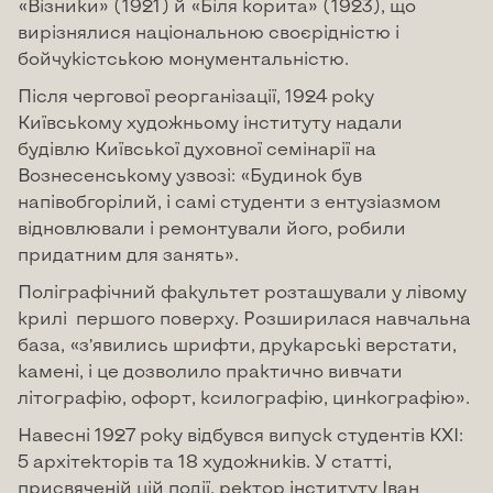
«Візники» (1921) й «Біля корита» (1923), що
вирізнялися національною своєрідністю і
бойчукістською монументальністю.
Після чергової реорганізації, 1924 року
Київському художньому інституту надали
будівлю Київської духовної семінарії на
Вознесенському узвозі: «Будинок був
напівобгорілий, і самі студенти з ентузіазмом
відновлювали і ремонтували його, робили
придатним для занять».
Поліграфічний факультет розташували у лівому
крилі першого поверху. Розширилася навчальна
база, «з’явились шрифти, друкарські верстати,
камені, і це дозволило практично вивчати
літографію, офорт, ксилографію, цинкографію».
Навесні 1927 року відбувся випуск студентів КХІ:
5 архітекторів та 18 художників. У статті,
присвяченій цій події, ректор інституту Іван