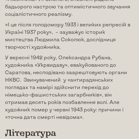
бадьорого настрою та оптимістичного звучання
соціалістичного реалізму.
«І це після голодомору 1933 і великих репресій в
Україні 1937 року», – зауважує історик
мистецтва Людмила Соколюк, дослідниця
творчості художника.
У вересні 1942 року, Олександра Рубана,
художника «Укрвидаву», евакуйованого до
Саратова, несподівано заарештовують органи
НКВС. Звинувачений у «антирадянських
поглядах та намірі здійснити перехід до
німецько-фашистських загарбників», він
отримав десять років позбавлення волі. Але
художник помер у червні 1943 року: причини і
«точна дата смерті невідома».
Література