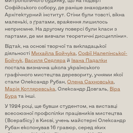
митрополичого будинку, що на подвір’ї
Софійського собору, де раніше знаходився
Архітектурний інститут. Стіни були товсті, вікна
маленькі, з ґратами, враження лишилось
неприємне. На другому поверсі були класи з
партами, де ми вивчали теоретичні дисципліни».
Відтак, на основі творчої та викладацької
діяльності
Михайла Бойчука
,
Софії Налепінської-
Бойчук
,
Василя Седляра
й
Івана Падалки
постала визначна школа українського
графічного мистецтва деревориту, учнями якої
стали Олександр Рубан,
Олена Сахновська
,
Марія Котляревська
, Олександр Довгаль,
Віра
Бура
та інші.
У 1924 році, ще бувши студентом, на виставці
всесоюзної профспілки працівників мистецтва
(Всерабісу) в Києві, учень майстерні Олександр
Рубан експонував 16 гравюр, серед яких