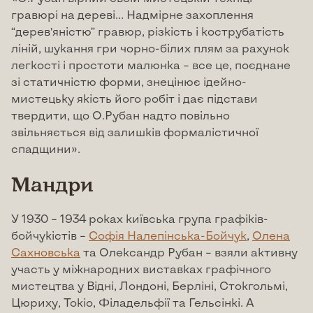
гравюрі на дереві… Надмірне захоплення
“дерев’яністю” гравюр, різкість і кострубатість
ліній, шукання гри чорно-білих плям за рахунок
легкості і простоти малюнка – все це, поєднане
зі статичністю форми, знецінює ідейно-
мистецьку якість його робіт і дає підстави
твердити, що О.Рубан надто повільно
звільняється від залишків формалістичної
спадщини».
Мандри
У 1930 – 1934 роках київська група графіків-
бойчукістів –
Софія Налепінська-Бойчук
,
Олена
Сахновська
та Олександр Рубан – взяли активну
участь у міжнародних виставках графічного
мистецтва у Відні, Лондоні, Берліні, Стокгольмі,
Цюриху, Токіо, Філадельфії та Гельсінкі. А