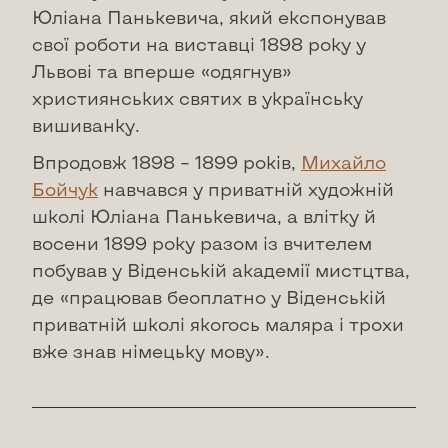
Юліана Панькевича, який експонував
свої роботи на виставці 1898 року у
Львові та вперше «одягнув»
християнських святих в українську
вишиванку.
Впродовж 1898 – 1899 років,
Михайло
Бойчук
навчався у приватній художній
школі Юліана Панькевича, а влітку й
восени 1899 року разом із вчителем
побував у Віденській академії мистцтва,
де «працював беоплатно у Віденській
приватній школі якогось маляра і трохи
вже знав німецьку мову».