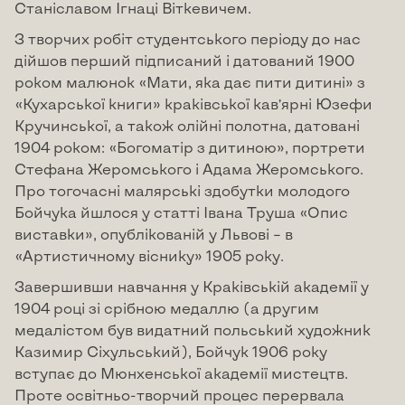
Станіславом Ігнаці Віткевичем.
З творчих робіт студентського періоду до нас
дійшов перший підписаний і датований 1900
роком малюнок «Мати, яка дає пити дитині» з
«Кухарської книги» краківської кав’ярні Юзефи
Кручинської, а також олійні полотна, датовані
1904 роком: «Богоматір з дитиною», портрети
Стефана Жеромського і Адама Жеромського.
Про тогочасні малярські здобутки молодого
Бойчука йшлося у статті Івана Труша «Опис
виставки», опублікованій у Львові – в
«Артистичному віснику» 1905 року.
Завершивши навчання у Краківській академії у
1904 році зі срібною медаллю (а другим
медалістом був видатний польський художник
Казимир Сіхульський), Бойчук 1906 року
вступає до Мюнхенської академії мистецтв.
Проте освітньо-творчий процес перервала