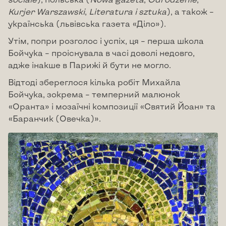
Kurjer
Warszawski
,
Literatura
i
sztuka
), а також –
українська (львівська газета «Діло»).
Утім, попри розголос і успіх, ця – перша школа
Бойчука – проіснувала в часі доволі недовго,
адже інакше в Парижі й бути не могло.
Відтоді збереглося кілька робіт Михайла
Бойчука, зокрема – темперний малюнок
«Оранта» і мозаїчні композиції «Святий Йоан» та
«Баранчик (Овечка)».