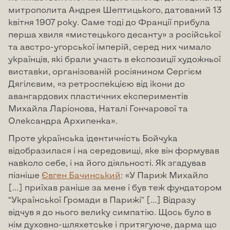
митрополита Андрея Шептицького, датований 13
квітня 1907 року. Саме тоді до Франції прибула
перша хвиля «мистецького десанту» з російської
та австро-угорської імперій, серед них чимало
українців, які брали участь в експозиції художньої
виставки, організованій росіянином Сергієм
Дягілєвим, «з ретроспекцією від ікони до
авангардових пластичних експериментів
Михайла Ларіонова, Наталі Гончарової та
Олександра Архипенка».
Проте українська ідентичність Бойчука
відобразилася і на середовищі, яке він формував
навколо себе, і на його діяльності. Як згадував
пізніше
Євген Бачинський
: «У Париж Михайло
[…] приїхав раніше за мене і був теж фундатором
“Української Громади в Парижі” […] Відразу
відчув я до нього велику симпатію. Щось було в
нім духовно-шляхетське і притягуюче, дарма що