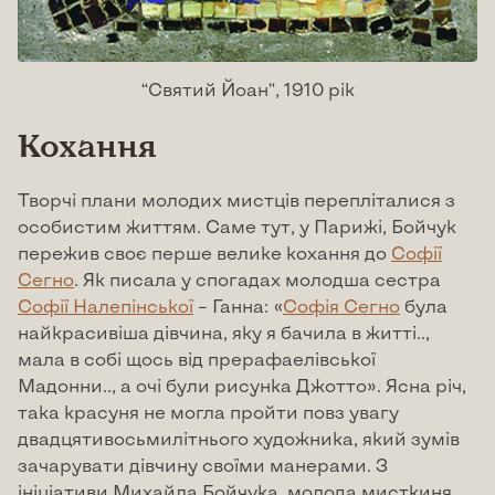
“Святий Йоан”, 1910 рік
Кохання
Творчі плани молодих мистців перепліталися з
особистим життям. Саме тут, у Парижі, Бойчук
пережив своє перше велике кохання до
Софії
Сегно
. Як писала у спогадах молодша сестра
Софії Налепінської
– Ганна: «
Софія Сегно
була
найкрасивіша дівчина, яку я бачила в житті..,
мала в собі щось від прерафаелівської
Мадонни.., а очі були рисунка Джотто». Ясна річ,
така красуня не могла пройти повз увагу
двадцятивосьмилітнього художника, який зумів
зачарувати дівчину своїми манерами. З
ініціативи Михайла Бойчука, молода мисткиня