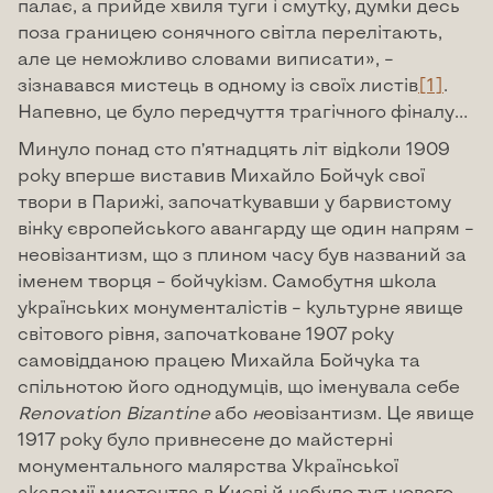
палає, а прийде хвиля туги і смутку, думки десь
поза границею сонячного світла перелітають,
але це неможливо словами виписати», –
зізнавався мистець в одному із своїх листів
[1]
.
Напевно, це було передчуття трагічного фіналу…
Минуло понад сто п’ятнадцять літ відколи 1909
року вперше виставив Михайло Бойчук свої
твори в Парижі, започаткувавши у барвистому
вінку європейського авангарду ще один напрям –
неовізантизм, що з плином часу був названий за
іменем творця – бойчукізм. Самобутня школа
українських монументалістів – культурне явище
світового рівня, започатковане 1907 року
самовідданою працею Михайла Бойчука та
спільнотою його однодумців, що іменувала себе
Renovation
Bizantine
або
н
еовізантизм. Це явище
1917 року було привнесене до майстерні
монументального малярства Української
академії мистецтва в Києві й набуло тут нового