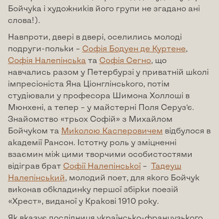
Бойчука і художників його групи не згадано ані
слова!).
Навпроти, двері в двері, оселились молоді
подруги-польки –
Софія Бодуен де Куртене
,
Софія Налепінська
та
Софія Сегно
, що
навчались разом у Петербурзі у приватній школі
імпресіоніста Яна Ціонглінського, потім
студіювали у професора Шимона Холлоші в
Мюнхені, а тепер – у майстерні Поля Серуз’є.
Знайомство «трьох Софій» з Михайлом
Бойчуком та
Миколою Касперовичем
відбулося в
академії Рансон. Істотну роль у зміцненні
взаємин між цими творчими особистостями
відіграв брат
Софії Налепінської
–
Тадеуш
Налепінський
, молодий поет, для якого Бойчук
виконав обкладинку першої збірки поезій
«Хрест», виданої у Кракові 1910 року.
Як вказує дослідниця українсько-французького