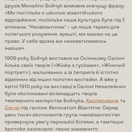
друзів Михайло Бойчук вимовив значущу фразу:
«Ми постільки є школою візантійського
відродження, поскільки наша культура була під її
впливом. “Неовізантизм” – це лише термін для
полегшого розуміння, врешті, ми маємо на це
право. У себе вдома ми називатимемось
інакше».
1909 року Бойчук виставив на Осінньому Салоні
кілька своїх творів («Жінка з гусками», «Жіночий
портрет»), мальованих
a
la
tempera
й істотно
відмінних від інших полотен виставки. А вже у
квітні 1910 року на виставці в Салоні Незалежних
були експоновані вісімнадцять творів
темперного малярства Бойчука,
Касперовича
та
Сегно
під гаслом
Renovation
Bizantine
. Серед
двох тисяч експонентів група «неовізантистів»
привернула увагу паризької богеми, а тамтешні
критики зазначали: «вони знаменито