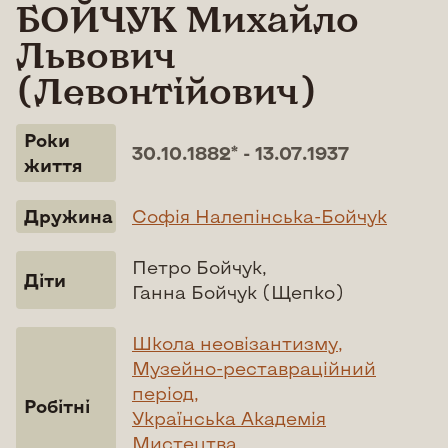
БОЙЧУК Михайло
Львович
(Левонтійович)
Роки
30.10.1882* - 13.07.1937
життя
Дружина
Софія Налепінська-Бойчук
Петро Бойчук,
Діти
Ганна Бойчук (Щепко)
Школа неовізантизму,
Музейно-реставраційний
період,
Робітні
Українська Академія
Мистецтва,