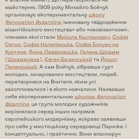
майстерню, 1909 року Михайло Бойчук
організовує експериментальну
школу
Renovation
Byzantine
, іменовану «відродження
візантійського мистецтва» або «неовізантизм»,
членами якої стали
Микола Касперович
,
Софія
Сегно
,
Софія Налепінська
,
Софія Бодуен де
Куртене
,
Яніна Леваковська
,
Гелена Шрамм
(Шраммувна)
,
Євген Бачинський
та
Йосип
Пеленський
. А сам Бойчук, зібравши гурт
молодих, зачарованих мистецтвом, людей,
перетворився на Вчителя, яким усі
захоплювалися і в якого навчалися. Назвавши
себе експериментальною
школою
Renovation
Bizantine
, ця група молодих художників
вирізнялася серед інших напрямів
європейського модернізму, яскраво заявивши
про себе у мистецькому середовищі Парижа: і
концептуально, і практично. Вони власноруч