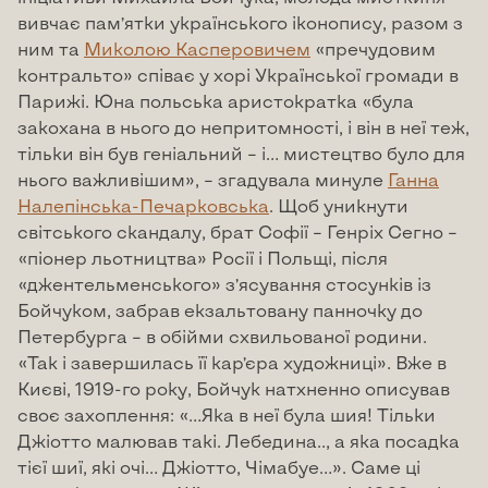
вивчає пам’ятки українського іконопису, разом з
ним та
Миколою Касперовичем
«пречудовим
контральто» співає у хорі Української громади в
Парижі. Юна польська аристократка «була
закохана в нього до непритомності, і він в неї теж,
тільки він був геніальний – і… мистецтво було для
нього важливішим», – згадувала минуле
Ганна
Налепінська-Печарковська
. Щоб уникнути
світського скандалу, брат Софії – Генріх Сегно –
«піонер льотництва» Росії і Польщі, після
«джентельменського» з’ясування стосунків із
Бойчуком, забрав екзальтовану панночку до
Петербурга – в обійми схвильованої родини.
«Так і завершилась її кар’єра художниці». Вже в
Києві, 1919-го року, Бойчук натхненно описував
своє захоплення: «…Яка в неї була шия! Тільки
Джіотто малював такі. Лебедина.., а яка посадка
тієї шиї, які очі… Джіотто, Чімабуе…». Саме ці