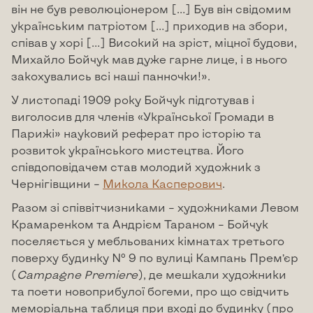
він не був революціонером […] Був він свідомим
українським патріотом […] приходив на збори,
співав у хорі […] Високий на зріст, міцної будови,
Михайло Бойчук мав дуже гарне лице, і в нього
закохувались всі наші панночки!».
У листопаді 1909 року Бойчук підготував і
виголосив для членів «Української Громади в
Парижі» науковий реферат про історію та
розвиток українського мистецтва. Його
співдоповідачем став молодий художник з
Чернігівщини –
Микола Касперович
.
Разом зі співвітчизниками – художниками Левом
Крамаренком та Андрієм Тараном – Бойчук
поселяється у мебльованих кімнатах третього
поверху будинку № 9 по вулиці Кампань Прем’єр
(
Campagne
Premiere
), де мешкали художники
та поети новоприбулої богеми, про що свідчить
меморіальна таблиця при вході до будинку (про