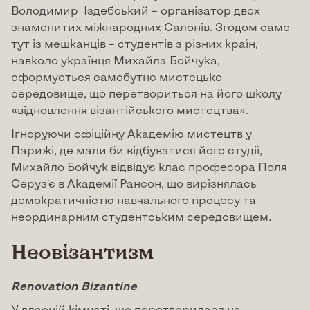
Володимир Іздебський – організатор двох
знаменитих міжнародних Салонів. Згодом саме
тут із мешканців – студентів з різних країн,
навколо українця Михайла Бойчука,
сформується самобутнє мистецьке
середовище, що перетвориться на його школу
«відновлення візантійського мистецтва».
Ігноруючи офіційну Академію мистецтв у
Парижі, де мали би відбуватися його студії,
Михайло Бойчук відвідує клас професора Поля
Серуз’є в Академії Рансон, що вирізнялась
демократичністю навчального процесу та
неординарним студентським середовищем.
Неовізантизм
Renovation Bizantine
У власній кімнаті, що перетворилася на