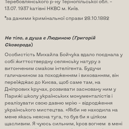
Теребовлянського р-ну Тернопільської обл. –
13.07. 1937 катівні НКВС м. Київ.
*за даними кримінальної справи 28.10.1882
Не тіло, а душа є Людиною (Григорій
Сковорода
)
Особистість Михайла Бойчука вдало поєднала у
собі життєствердну селянську натуру з
витонченим смаком інтелігента. Будучи
галичанином за походженням і вихованням, він
переїжджає до Києва, щоб саме там, на
Дніпрових кручах, розвивати засновану ним у
Парижі школу українських монументалістів і
реалізувати свою давню мрію – відродження
українського мистецтва. «Якби не находила на
мене якась неясна туга, то був би я цілком
щасливим. Я чуюсь сильним, кров вогнем в мені