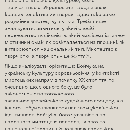
нашою поганською культурою, може,
тисячолітньою. Український народ у своїх
кращих колективних творах надає таке саме
розуміння мистецтву, як і ми. Треба лише
аналізувати, дивитись, у який спосіб
переводиться в дійсність, який має ідеалістично-
містичний смак, як розкладається на площині, як
витворюється національний тип. Мистецтво є
творчістю, а творчість – це життя!».
Якщо аналізувати орієнтацію Бойчука на
українську культуру середньовіччя у контексті
мистецьких напрямів початку ХХ століття, то
очевидно, що, з одного боку, це було
закономірністю тогочасного
загальноєвропейського художнього процесу, а з
іншого – обумовлювалося впливом української
ідентичності Бойчука, його чутливістю до
народного мистецтва попередніх епох та
національної традиції. У колі своїх паризьких