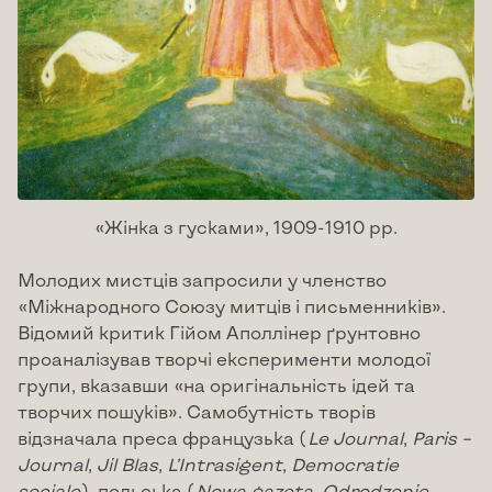
«Жінка з гусками», 1909-1910 рр.
Молодих мистців запросили у членство
«Міжнародного Союзу митців і письменників».
Відомий критик Гійом Аполлінер ґрунтовно
проаналізував творчі експерименти молодої
групи, вказавши «на оригінальність ідей та
творчих пошуків». Самобутність творів
відзначала преса французька (
Le
Journal
,
Paris
–
Journal
,
Jil
Blas
,
L
’
Intrasigent
,
Democratie
sociale
), польська (
Nowa
gazeta
,
Odrodzenie
,