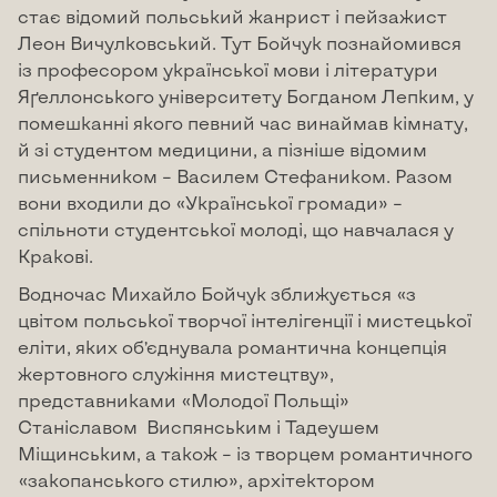
стає відомий польський жанрист і пейзажист
Леон Вичулковський. Тут Бойчук познайомився
із професором української мови і літератури
Яґеллонського університету Богданом Лепким, у
помешканні якого певний час винаймав кімнату,
й зі студентом медицини, а пізніше відомим
письменником – Василем Стефаником. Разом
вони входили до «Української громади» –
спільноти студентської молоді, що навчалася у
Кракові.
Водночас Михайло Бойчук зближується «з
цвітом польської творчої інтелігенції і мистецької
еліти, яких об’єднувала романтична концепція
жертовного служіння мистецтву»,
представниками «Молодої Польщі»
Станіславом Виспянським і Тадеушем
Міщинським, а також – із творцем романтичного
«закопанського стилю», архітектором