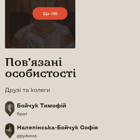
Ще +95
Повʼязані
особистості
Друзі та колеги
Бойчук Тимофій
брат
Налепінська-Бойчук Софія
дружина