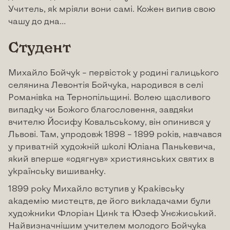
Учитель, як мріяли вони самі. Кожен випив свою
чашу до дна…
Студент
Михайло Бойчук – первісток у родині галицького
селянина Левонтія Бойчука, народився в селі
Романівка на Тернопільщині. Волею щасливого
випадку чи Божого благословення, завдяки
вчителю Йосифу Ковальському, він опинився у
Львові. Там, упродовж 1898 – 1899 років, навчався
у приватній художній школі Юліана Панькевича,
який вперше «одягнув» християнських святих в
українську вишиванку.
1899 року Михайло вступив у Краківську
академію мистецтв, де його викладачами були
художники Флоріан Цинк та Юзеф Унєжиський.
Найвизначнішим учителем молодого Бойчука