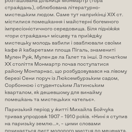
розташована дільниця Монмартр (гора
страждань), облюбована літературно-
мистецьким людом. Саме тут наприкінці XIX ст.
містилися помешкання і майстерні богемного
імпресіоністичного середовища. Біля підніжжя
«гори страждань» місцеву та приїжджу
мистецьку молодь вабили і зваблювали своїми
кафе й кабаретами площа Пігаль, знамениті
Мулен Руж, Мулен де ла Галет та інші. З початком
XX століття Монмартр почав поступатися
району Монпарнас, що розбудовувався на лівому
березі Сени поруч із Люксембурзьким садом,
Сорбонною і студентським Латинським
кварталом, як дешевшому для винайму
помешкань та мистецьких «ательє».
Паризький період у житті Михайла Бойчука
тривав упродовж 1907 – 1910 років. «Нині я ступив
на паризьку землю…», – цими словами
починається лист молодого мистця до мецената,