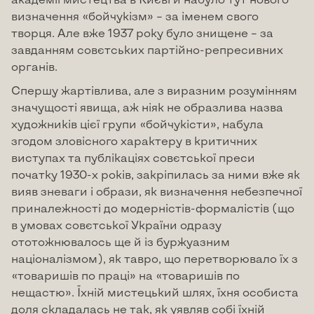
визначення «бойчукізм» – за іменем свого
творця. Але вже 1937 року було знищене – за
завданням совєтських партійно-репресивних
органів.
Спершу жартівлива, але з виразним розумінням
значущості явища, аж ніяк не образлива назва
художників цієї групи «бойчукісти», набула
згодом зловісного характеру в критичних
виступах та публікаціях совєтської преси
початку 1930-х років, закріпилась за ними вже як
вияв зневаги і образи, як визначення небезпечної
приналежності до модерністів-формалістів (що
в умовах совєтської України одразу
ототожнювалось ще й із буржуазним
націоналізмом), як тавро, що перетворювало їх з
«товаришів по праці» на «товаришів по
нещастю». Їхній мистецький шлях, їхня особиста
доля складалась не так, як уявляв собі їхній