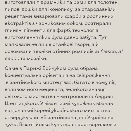
виготовляли підрамники та рами для полотен,
липові дошки для іконопису, за стародавніми
рецептами виварювали фарби з рослинних
екстрактів з часниковим соком, розтирали
глиняні пігменти для фарб, технологія
виготовлення яких була давно забута. Тут
малювали не лише станкові твори, а й
освоювали техніки стінних розписів
al
fresco
,
al
secco
та мозаїки.
Саме в Парижі Бойчуком була обрана
концептуальна орієнтація на «відродження
візантійського мистецтва», багато в чому під
впливом його мецената, великого знавця
світового мистецтва – митрополита Андрея
Шептицького. У візантизмі художник вбачав
національні корені українського мистецтва,
стверджуючи: «Візантійщина для України не
чужа. Візантійська культура перетворилась з