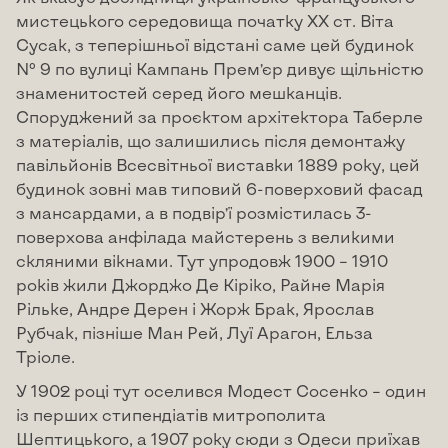
мистецького середовища початку ХХ ст. Віта
Сусак, з теперішньої відстані саме цей будинок
№ 9 по вулиці Кампань Прем’єр дивує щільністю
знаменитостей серед його мешканців.
Споруджений за проєктом архітектора Таберле
з матеріалів, що залишились після демонтажу
павільйонів Всесвітньої виставки 1889 року, цей
будинок зовні мав типовий 6-поверховий фасад
з мансардами, а в подвір’ї розмістилась 3-
поверхова анфілада майстерень з великими
скляними вікнами. Тут упродовж 1900 – 1910
років жили Джорджо Де Кіріко, Райне Марія
Рільке, Андре Дерен і Жорж Брак, Ярослав
Рубчак, пізніше Ман Рей, Луї Арагон, Ельза
Тріоле.
У 1902 році тут оселився Модест Сосенко – один
із перших стипендіатів митрополита
Шептицького, а 1907 року сюди з Одеси приїхав