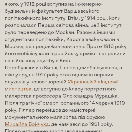
якого, у 1912 році вступив на інженерно-
будівельний факультет Варшавського
політехнічного інституту. Втім, у 1914 році, коли
розпочалася Перша світова війна, цей інститут
було переведено до Москви. Разом з іншими
студентами політехніки, Кароля евакуювали в
Москву, де продовжив навчання. Проте 1916 року
його мобілізували в російську армію і направили
на військову службу в Київ.
Перебуваючи в Києві, Гіллер демобілізувався, а
вже у грудні 1917 року став одним із перших
слухачів у новоствореній
Українській академії
мистецтва
, де вступив до класу портретного
малярства професора Олександра Мурашка.
Після трагічної смерті останнього 14 червня 1919
року, Гіллер перейшов до майстерні
монументального малярства під орудою
Михайла Бойчука
, де навчався до 1921 року.
Гіллер натхненно захопився вивченням