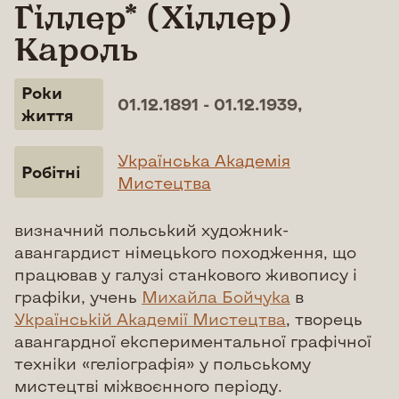
Гіллер* (Хіллер)
Кароль
Роки
01.12.1891 - 01.12.1939,
життя
Українська Академія
Робітні
Мистецтва
визначний польський художник-
авангардист німецького походження, що
працював у галузі станкового живопису і
графіки, учень
Михайла Бойчука
в
Українській Академії Мистецтва
, творець
авангардної експериментальної графічної
техніки «геліографія» у польському
мистецтві міжвоєнного періоду.