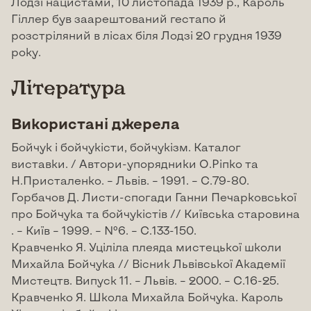
Лодзі нацистами, 10 листопада 1939 р., Кароль
Гіллер був заарештований гестапо й
розстріляний в лісах біля Лодзі 20 грудня 1939
року.
Література
Використані джерела
Бойчук і бойчукісти, бойчукізм. Каталог
виставки. / Автори-упорядники О.Ріпко та
Н.Присталенко. – Львів. – 1991. – С.79-80.
Горбачов Д. Листи-спогади Ганни Печарковської
про Бойчука та бойчукістів // Київська старовина
. – Київ – 1999. – №6. – С.133-150.
Кравченко Я. Уціліла плеяда мистецької школи
Михайла Бойчука // Вісник Львівської Академії
Мистецтв. Випуск 11. – Львів. – 2000. – С.16-25.
Кравченко Я. Школа Михайла Бойчука. Кароль