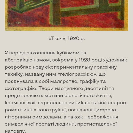
«Ткач», 1920 р.
У період захоплення кубізмом та
абстракціонізмом, зокрема у 1928 році художник
розробляє нову експериментальну графічну
техніку, названу ним «геліографією», що
поєднувала в собі малярство, графіку та
фотографію. Твори наступного десятиліття
представляють мотиви біологічного життя,
космічні візії, паралельно виникають «інженерно-
романтичні» конструкції, позначені цифрово-
літерними символами, а також – зображення
символічної постаті людини, протиставленої
натовпу.