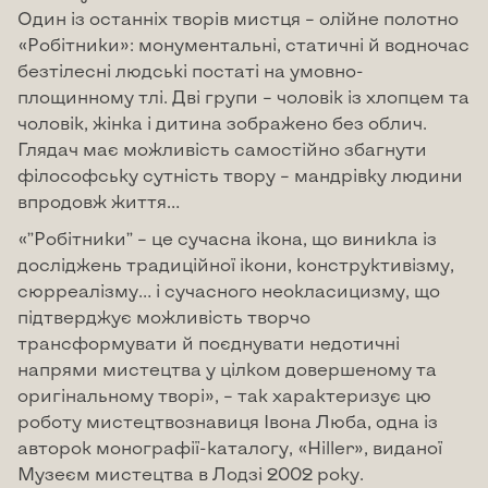
Один із останніх творів мистця – олійне полотно
«Робітники»: монументальні, статичні й водночас
безтілесні людські постаті на умовно-
площинному тлі. Дві групи – чоловік із хлопцем та
чоловік, жінка і дитина зображено без облич.
Глядач має можливість самостійно збагнути
філософську сутність твору – мандрівку людини
впродовж життя…
«”Робітники” – це сучасна ікона, що виникла із
досліджень традиційної ікони, конструктивізму,
сюрреалізму… і сучасного неокласицизму, що
підтверджує можливість творчо
трансформувати й поєднувати недотичні
напрями мистецтва у цілком довершеному та
оригінальному творі», – так характеризує цю
роботу мистецтвознавиця Івона Люба, одна із
авторок монографії-каталогу, «Hiller», виданої
Музеєм мистецтва в Лодзі 2002 року.