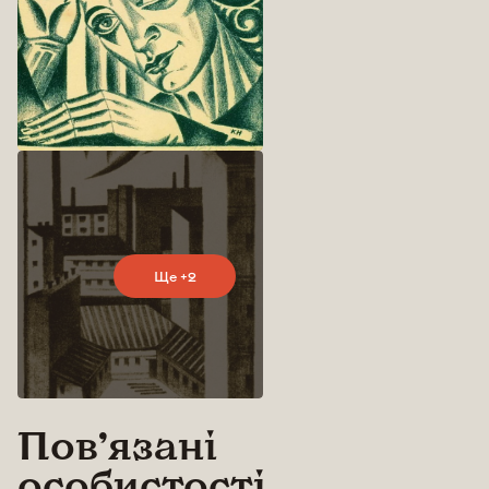
Ще +2
Повʼязані
особистості