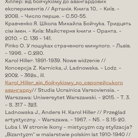
Хіллер: від бойчукізму до авангардових
експериментів // Артанія. Книга 10.. – Київ. –
2008. – Число перше. – С.50-55.
Кравченко Я. Школа Михайла Бойчука. Тридцять
сім імен. – Київ: Майстерня книги – Оранта. –
2010. – С. 136 – 141.
Ріпко О. У пошуках страченого минулого. – Львів.
– 1996. – С.280.
Karol Hiller. 1891-1939. Nowe widzenie //
Koncepcja Z. Karnicka, J. Ladnowska. – Lodz. –
2002. – 362s., ill.
Karol_Hiller_від_бойчукізму_до_європейського
авангарду
// Studia Ucrainica Varsoviensia. –
Warszawa: Uniwersytet Warszawski. – 2015. – T. 3.
– S. 317 – 323.
Ladnowska J., Anders H. Karol Hiller // Przeglad
artystyczny. – Warszawa. – 1967. – N5. – S.15-20.
Luba I. W stronie ikony – mistycyzm czy stylizacja?
„Bizantyzm” w malarstwie polskim lat 1910-1940 //