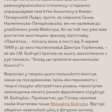
давньоукраїнського стінопису і старанно
опрацьовував пам’ятки іконопису в Києво-
Печерській Лаврі, проте, як свідчила Ганна
Налепінська-Печарковська, він не належав до
улюблених учнів Майстра, бо на той час уже мав
достатню мистецько-фахову підготовку.
«Пам’ятаю, – писала вона в листі від 3 червня
1969 р. до мистецтвознавця Дмитра Горбачова, –
як він (М. Бойчук) кричав на нього, вихоплюючи з
рук пензель: “Знову це прокляте мюнхенське
болото!”».
Водночас у творах цього польського мистця,
німця за походженням, крізь експерименти і
творчі пошуки абстрактних рішень «проступає
незнищенна печать ранніх фрескових структур
М. Бойчука». Прикметно, що Гіллер називав
своїм Учителем лише
Михайла Бойчука
. Відтоді
зберігся невеликий шкіц з фігурою ангела,