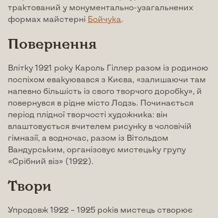
трактований у монументально-узагальнених
формах майстерні
Бойчука
.
Повернення
Влітку 1921 року Кароль Гіллер разом із родиною
поспіхом евакуювався з Києва, «залишаючи там
напевно більшість із свого творчого доробку», й
повернувся в рідне місто Лодзь. Починається
період плідної творчості художника: він
влаштовується вчителем рисунку в чоловічій
гімназії, а водночас, разом із Вітольдом
Вандурським, організовує мистецьку групу
«Срібний віз» (1922).
Твори
Упродовж 1922 – 1925 років мистець створює