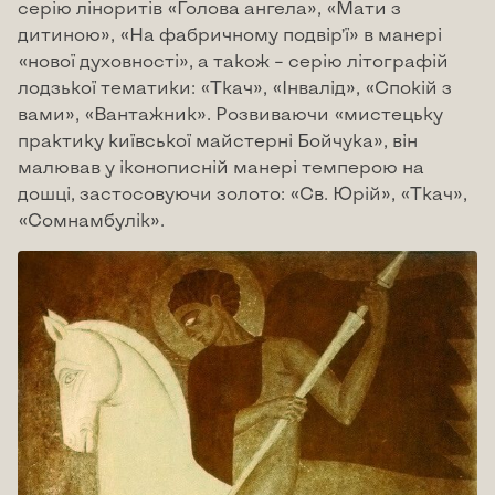
серію ліноритів «Голова ангела», «Мати з
дитиною», «На фабричному подвір’ї» в манері
«нової духовності», а також – серію літографій
лодзької тематики: «Ткач», «Інвалід», «Спокій з
вами», «Вантажник». Розвиваючи «мистецьку
практику київської майстерні Бойчука», він
малював у іконописній манері темперою на
дошці, застосовуючи золото: «Св. Юрій», «Ткач»,
«Сомнамбулік».