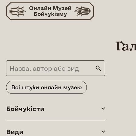
Skip
to
content
Га
Всі штуки онлайн музею
Бойчукісти
Види