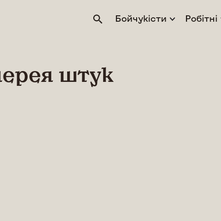
Бойчукісти
Робітні
лерея штук