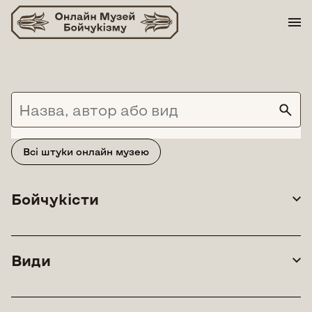
Skip
to
content
Всі штуки онлайн музею
Бойчукісти
Види