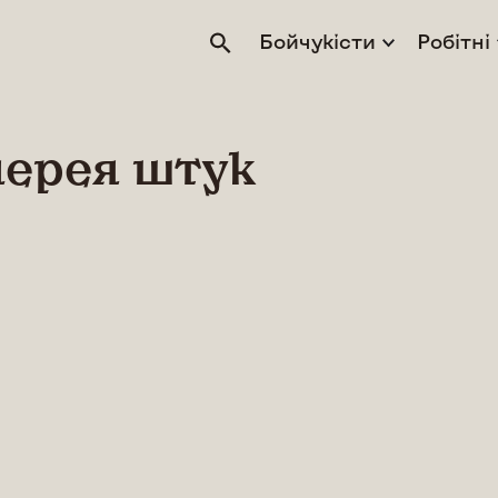
Бойчукісти
Робітні
лерея штук