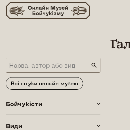
Skip
to
content
Га
Всі штуки онлайн музею
Бойчукісти
Види