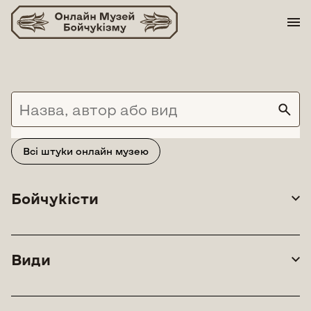
Skip
to
content
Всі штуки онлайн музею
Бойчукісти
Види