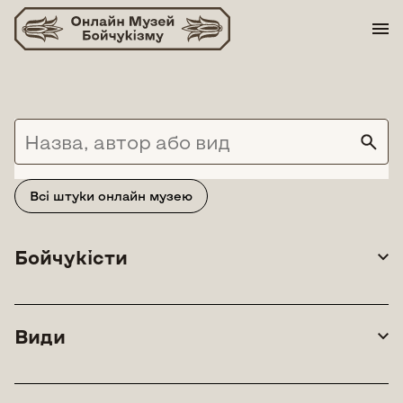
Skip
to
content
Всі штуки онлайн музею
Бойчукісти
Види