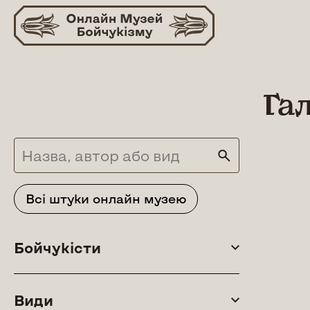
Skip
to
content
Га
Всі штуки онлайн музею
Бойчукісти
Види