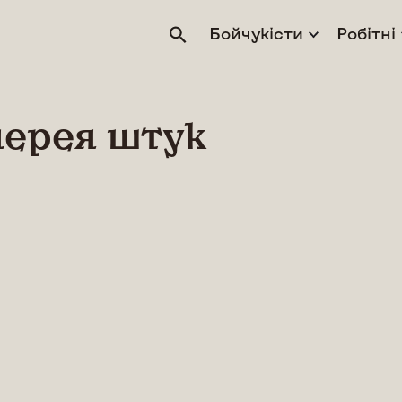
Бойчукісти
Робітні
лерея штук