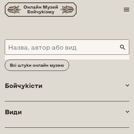
Skip
to
content
Всі штуки онлайн музею
Бойчукісти
Види