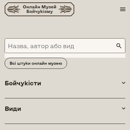
Skip
to
content
Всі штуки онлайн музею
Бойчукісти
Види