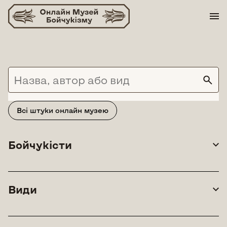
Skip
to
content
Всі штуки онлайн музею
Бойчукісти
Види