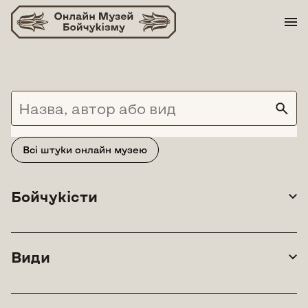
Skip
to
content
Всі штуки онлайн музею
Бойчукісти
Види