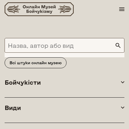
Skip
to
content
Всі штуки онлайн музею
Бойчукісти
Види