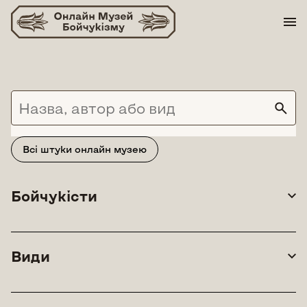
Skip
to
content
Всі штуки онлайн музею
Бойчукісти
Види