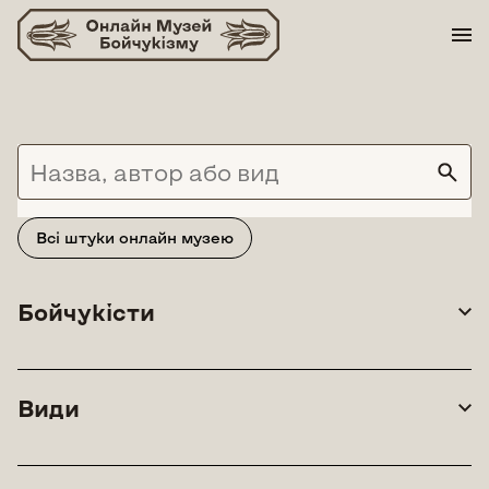
Skip
to
content
Всі штуки онлайн музею
Бойчукісти
Види