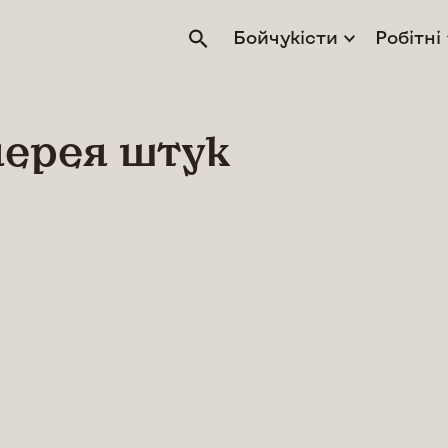
Бойчукісти
Робітні
лерея штук