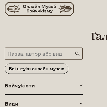
Skip
to
content
Га
Всі штуки онлайн музею
Бойчукісти
Види