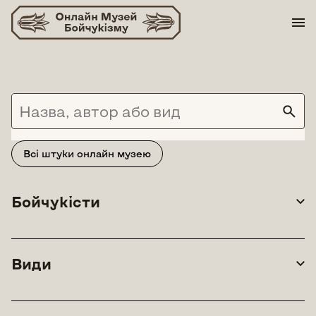
Skip
to
content
Всі штуки онлайн музею
Бойчукісти
Види