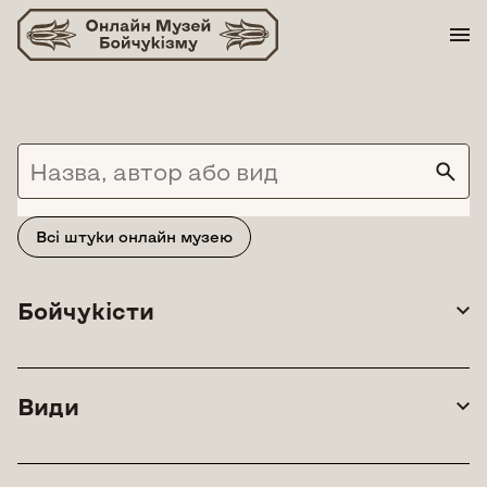
Skip
to
content
Всі штуки онлайн музею
Бойчукісти
Види