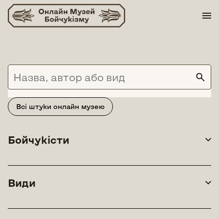
Skip
to
content
Всі штуки онлайн музею
Бойчукісти
Види