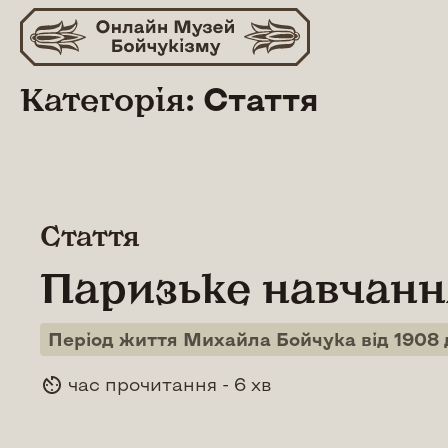
Skip
to
content
Категорія:
Стаття
Стаття
Паризьке навчанн
Період життя Михайла Бойчука від 1908 д
час прочитання - 6 хв