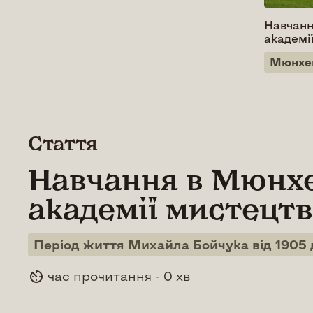
Навчанн
академі
Мюнхе
Стаття
Навчання в Мюнх
академії мистецтв
Період життя Михайла Бойчука від 1905 д
час прочитання - 0 хв