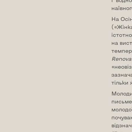
і водно
наївног
На Осі
(«Жінк
істотно
на вист
темпер
Renova
«неовіз
зазнач
тільки 
Молоди
письме
молодо
почуваю
відзна