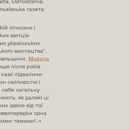
eta
,
Odrodzenie
,
(львівська газета
кій описано і
ких митців-
их українських
ького мистецтва”.
овльщини,
Микола
ше після років
 самі підвалини
ин сміливістю і
а себе загальну
юють: як далекі ці
их ідеєю від тої
наввипередки одна
кими темами!..»