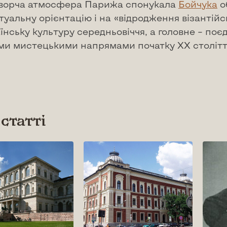
ворча атмосфера Парижа спонукала
Бойчука
о
уальну орієнтацію і на «відродження візантійс
їнську культуру середньовіччя, а головне – поєд
іми мистецькими напрямами початку ХХ столітт
 статті