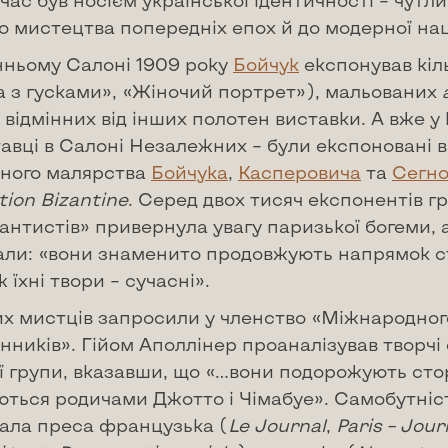
час був носієм української ідентичності – чутл
о мистецтва попередніх епох й до модерної нац
нньому Салоні 1909 року
Бойчук
експонував кіль
а з гусками», «Жіночий портрет»), мальованих
 відмінних від інших полотен виставки. А вже у к
авці в Салоні Незалежних – були експоновані в
ного малярства
Бойчука
,
Касперовича
та
Сегн
tion
Bizantine
. Серед двох тисяч експонентів г
антистів» привернула увагу паризької богеми,
али: «вони знаменито продовжують напрямок ст
ж їхні твори – сучасні».
х мистців запросили у членство «Міжнародного
нників». Гійом Аполлінер проаналізував творч
ї групи, вказавши, що «…вони подорожують стор
ться родичами Джотто і Чімабуе». Самобутність
чала преса французька (
Le
Journal
,
Paris
–
Jour