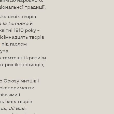
ивим до народного,
іональної традиції.
ка своїх творів
a
la
tempera
й
вітні 1910 року –
ісімнадцять творів
о
під гаслом
рупа
 а тамтешні критики
арих іконописців,
 Союзу митців і
і експерименти
іччями і
 їхніх творів
nal
,
Jil
Blas
,