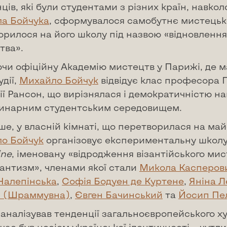
ів, які були студентами з різних країн, навкол
а Бойчука
, сформувалося самобутнє мистецьк
рилося на його школу під назвою «відновлення
тва».
ючи офіційну Академію мистецтв у Парижі, де м
удії,
Михайло Бойчук
відвідує клас професора П
ї Рансон, що вирізнялася і демократичністю н
динарним студентським середовищем.
ше, у власній кімнаті, що перетворилася на ма
о Бойчук
організовує експериментальну школ
ine
, іменовану «відродження візантійського ми
зантизм», членами якої стали
Микола Касперов
Налепінська
,
Софія Бодуен де Куртене
,
Яніна Л
 (Шраммувна)
,
Євген Бачинський
та
Йосип Пе
аналізував тенденції загальноєвропейського х