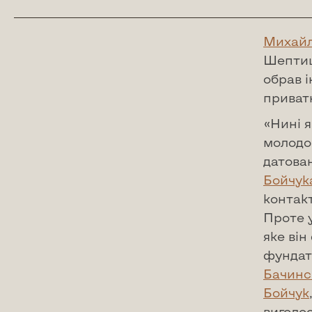
Михайл
Шептиц
обрав і
приватн
«Нині 
молодо
датован
Бойчук
контак
Проте у
яке він
фундат
Бачинс
Бойчук
виголо