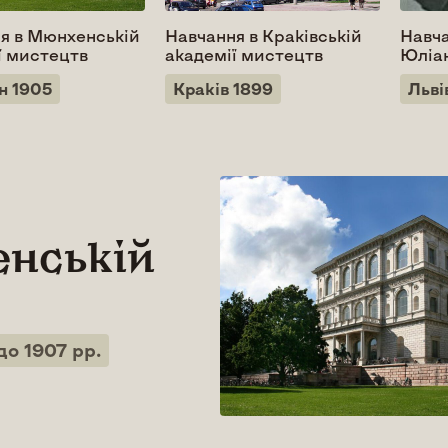
я в Мюнхенській
Навчання в Краківській
Навча
ї мистецтв
академії мистецтв
Юліа
н 1905
Краків 1899
Льві
енській
о 1907 рр.