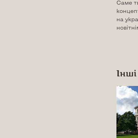
Саме т
концепт
на укра
новітн
Інші