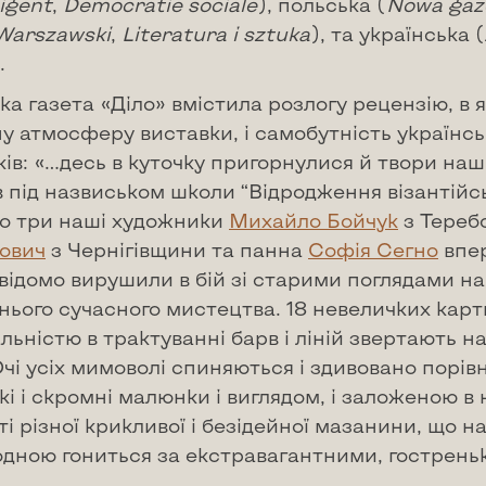
igent
,
Democratie
sociale
), польська (
Nowa
gaz
Warszawski
,
Literatura
i
sztuka
), та українська 
.
ка газета «Діло» вмістила розлогу рецензію, в я
у атмосферу виставки, і самобутність українсь
ів: «…десь в куточку пригорнулися й твори наш
 під назвиськом школи “Відродження візантійс
о три наші художники
Михайло Бойчук
з Тереб
ович
з Чернігівщини та панна
Софія Сегно
впер
відомо вирушили в бій зі старими поглядами на
нього сучасного мистецтва. 18 невеличких карт
льністю в трактуванні барв і ліній звертають н
Очі усіх мимоволі спиняються і здивовано порівн
і і скромні малюнки і виглядом, і заложеною в н
ті різної крикливої і безідейної мазанини, що 
одною гониться за екстравагантними, гострень