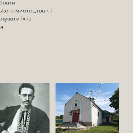
брати
ького мистецтва», і
нувати їх із
я.