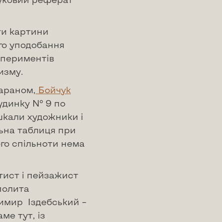
ти картини
го уподобання
спериментів
изму.
араном,
Бойчук
удинку № 9 по
шкали художники і
льна таблиця при
ого спільноти нема
тист і пейзажист
ополита
димир Іздебський –
ме тут, із