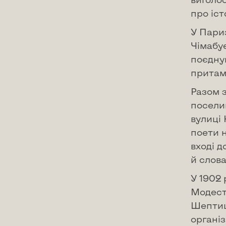
про іст
У Пари
Чімабу
поєдну
притам
Разом 
посели
вулиці
поети 
вході д
й слова
У 1902 
Модест
Шептиц
організ