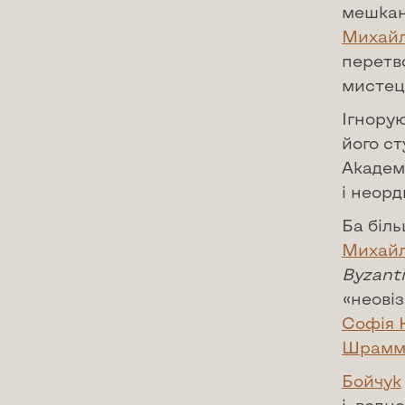
мешканц
Михайл
перетво
мистец
Ігнору
його ст
Академі
і неор
Ба біль
Михайл
Byzant
«неові
Софія 
Шрамм
Бойчук