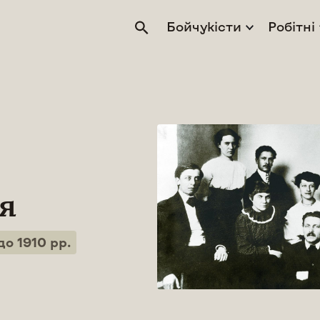
Бойчукісти
Робітні
я
о 1910 рр.