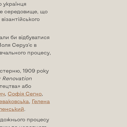
о українця
е середовище, що
 візантійського
али би відбуватися
оля Серуз’є в
авчального процесу,
йстерню, 1909 року
у
Renovation
стецтва» або
ич
,
Софія Сегно
,
еваковська
,
Гелена
ленський
.
удожнього процесу