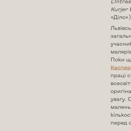
L
’
Intras
Kurjer
«Діло»)
Львівсь
загальн
учасник
малярів
Поки щ
Каспер
праці с
всесвіт
оригіна
увагу. 
маленьк
кількос
перед 