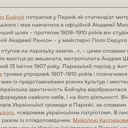
о Бойчук
потрапив у Париж як стипендіат мит
ького і мав навчатися в офіційній Академії Ми
нший шлях – протягом 1908–1910 років він студ
ій Академії Рансон – у майстерні Поля Серуз’є
я ступив на паризьку землю…», – цими словами
го мистця до мецената, митрополита Андрея Ш
ий 13 квітня 1907 року. Паризький період у жит
а
тривав упродовж 1907–1910 років і позначивс
тами із представниками різних культур і мисте
країнська ідентичність Бойчука відобразилася 
 формував навколо себе, і на його діяльності. Ві
орів Української громади в Парижі, за словами
ького
, «свідомим українським патріотом». В ли
, разом із співдоповідачем,
Миколою Касперов
сив для членів Української громади в Парижі н