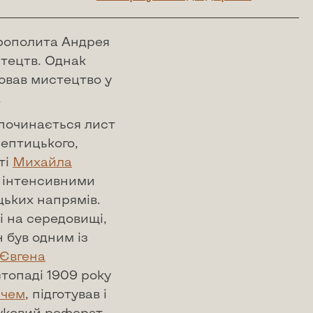
рополита Андрея
стецтв. Однак
іював мистецтво у
.
 починається лист
ептицького,
ті
Михайла
я інтенсивними
цьких напрямів.
і на середовищі,
н був одним із
Євгена
стопаді 1909 року
ичем
, підготував і
ауковий реферат