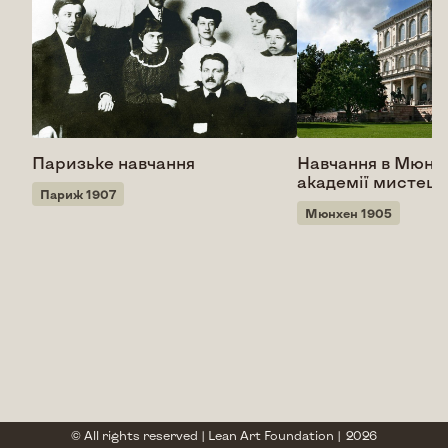
Паризьке навчання
Навчання в Мюнх
академії мистецт
Париж 1907
Мюнхен 1905
© All rights reserved |
Lean Art Foundation
|
2026