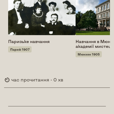
Паризьке навчання
Навчання в Мюнх
академії мистецт
Париж 1907
Мюнхен 1905
час прочитання - 0 хв