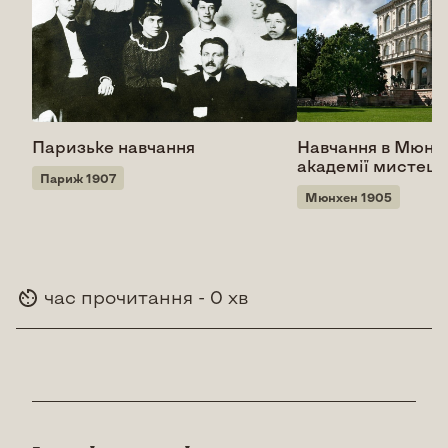
Паризьке навчання
Навчання в Мюнх
академії мистецт
Париж 1907
Мюнхен 1905
час прочитання - 0 хв