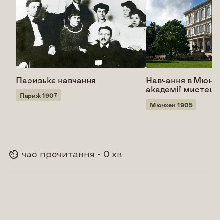
Паризьке навчання
Навчання в Мюнх
академії мистецт
Париж 1907
Мюнхен 1905
час прочитання - 0 хв