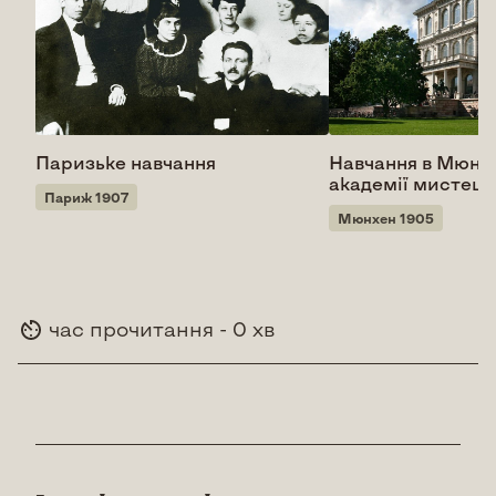
Паризьке навчання
Навчання в Мюнх
академії мистецт
Париж 1907
Мюнхен 1905
час прочитання - 0 хв