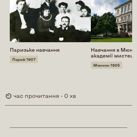
Паризьке навчання
Навчання в Мюнх
академії мистецт
Париж 1907
Мюнхен 1905
час прочитання - 0 хв