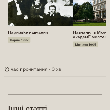
Паризьке навчання
Навчання в Мюнх
академії мистецт
Париж 1907
Мюнхен 1905
час прочитання - 0 хв
Інші статті