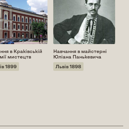
ння в Краківській
Навчання в майстерні
Дит
мії мистецтв
Юліана Панькевича
Ми
ів 1899
Львів 1898
Ро