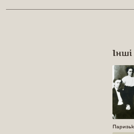
Інші
Паризьк