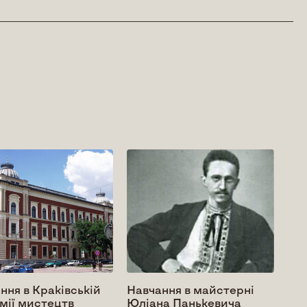
ння в Краківській
Навчання в майстерні
Дит
мії мистецтв
Юліана Панькевича
Ми