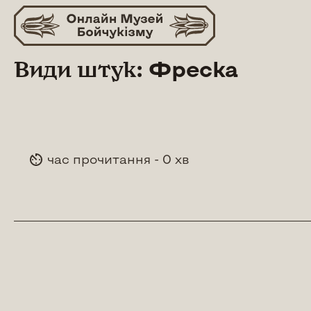
Skip
to
content
Види штук:
Фреска
час прочитання - 0 хв