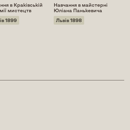
ння в Краківській
Навчання в майстерні
Дит
мії мистецтв
Юліана Панькевича
Ми
ів 1899
Львів 1898
Ро