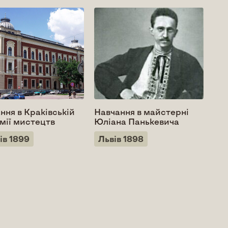
ння в Краківській
Навчання в майстерні
Дит
мії мистецтв
Юліана Панькевича
Ми
ів 1899
Львів 1898
Ро