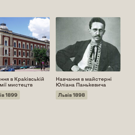
ння в Краківській
Навчання в майстерні
Дит
мії мистецтв
Юліана Панькевича
Ми
ів 1899
Львів 1898
Ро