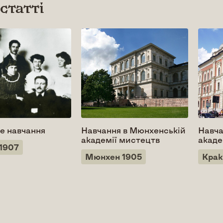
 статті
е навчання
Навчання в Мюнхенській
Навча
академії мистецтв
акаде
1907
Мюнхен 1905
Крак