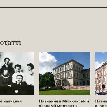
 статті
е навчання
Навчання в Мюнхенській
Навча
академії мистецтв
акаде