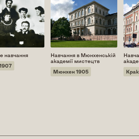
е навчання
Навчання в Мюнхенській
Навча
академії мистецтв
акаде
1907
Мюнхен 1905
Крак